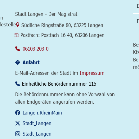
Stadt Langen - Der Magistrat
in
F
estelle
Link zur Google-Maps Navigation
Südliche Ringstraße 80
,
63225 Langen
Postfach:
Postfach 16 40, 63206 Langen
Be
06103 203-0
Kf
Be
Anfahrt
mö
E-Mail-Adressen der Stadt im
Impressum
Einheitliche Behördennummer 115
Die Behördennummer kann ohne Vorwahl von
allen Endgeräten angerufen werden.
Langen.RheinMain
Stadt_Langen
Stadt_Langen