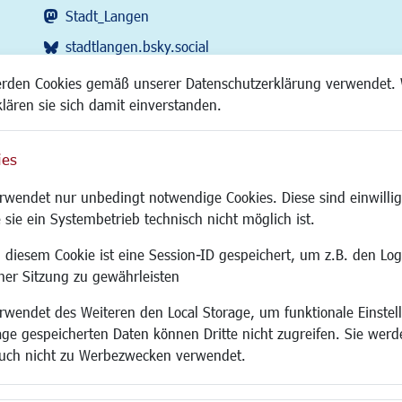
Stadt_Langen
stadtlangen.bsky.social
RSS-Feed
erden Cookies gemäß unserer Datenschutzerklärung verwendet. 
klären sie sich damit einverstanden.
ies
Site
wendet nur unbedingt notwendige Cookies. Diese sind einwillig
 sie ein Systembetrieb technisch nicht möglich ist.
 diesem Cookie ist eine Session-ID gespeichert, um z.B. den Log
adtentwicklung
Familie/Soziales
Bauen/Umwelt
iner Sitzung zu gewährleisten
Kinderbetreuung
Bebauungsplanu
wendet des Weiteren den Local Storage, um funktionale Einstel
rum
Kinder und Jugend
Umwelt/Klima/Abf
age gespeicherten Daten können Dritte nicht zugreifen. Sie werde
g
Institutionen für Familien
Verkehr/Mobilitä
uch nicht zu Werbezwecken verwendet.
und Immobilien
Frauen
Glasfaserausbau
ronomie
Senioren/Haltestelle
Aktuelle Baustell