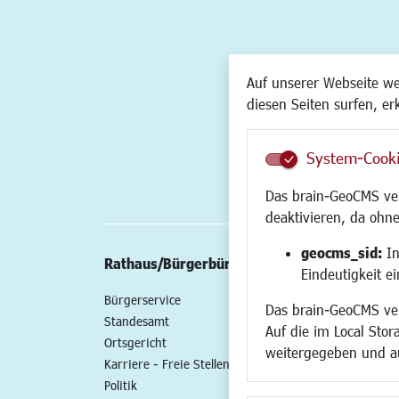
Auf unserer Webseite w
diesen Seiten surfen, er
System-Cook
Das brain-GeoCMS ver
deaktivieren, da ohne
geocms_sid:
In
Rathaus/Bürgerbüro
Wirtschaft/St
Eindeutigkeit e
Bürgerservice
Standort
Das brain-GeoCMS ver
Standesamt
Wirtschaftszent
Auf die im Local Stor
Ortsgericht
Stadtentwicklun
weitergegeben und a
Karriere - Freie Stellen
Gewerbeflächen 
Politik
Handel und Gast