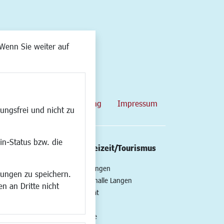
Wenn Sie weiter auf
map
Datenschutzerklärung
Impressum
ungsfrei und nicht zu
in-Status bzw. die
/Mobilität
Kultur/Freizeit/Tourismus
ng
Veranstaltungen
lungen zu speichern.
all
Neue Stadthalle Langen
n an Dritte nicht
t
Stadtporträt
Bäder
en
Musikschule