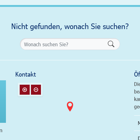
Nicht gefunden, wonach Sie suchen?
Formularsch
Kontakt
Öf
Di
be
ka
ge
n