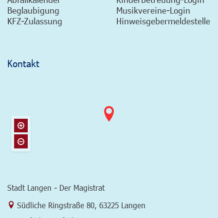
Beglaubigung
Musikvereine-Login
KFZ-Zulassung
Hinweisgebermeldestelle
Kontakt
Stadt Langen - Der Magistrat
Link zur Google-Maps Navigation
Südliche Ringstraße 80
,
63225 Langen