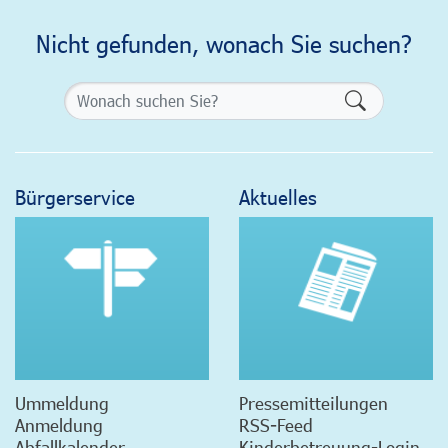
Nicht gefunden, wonach Sie suchen?
Formularsch
Bürgerservice
Aktuelles
Ummeldung
Pressemitteilungen
Anmeldung
RSS-Feed
Abfallkalender
Kinderbetreuung-Login