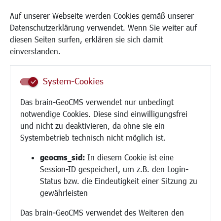
Kinderbetreuung
Auf unserer Webseite werden Cookies gemäß unserer
Kinder und Jugend
Datenschutzerklärung verwendet. Wenn Sie weiter auf
Institutionen für Familien
diesen Seiten surfen, erklären sie sich damit
Frauen
einverstanden.
Senioren/Haltestelle
Inklusion
System-Cookies
Schule
Migration und Zusammenleben
Das brain-GeoCMS verwendet nur unbedingt
Demokratie leben
notwendige Cookies. Diese sind einwilligungsfrei
Ukrainehilfe
und nicht zu deaktivieren, da ohne sie ein
Hilfe für Geflüchtete
Systembetrieb technisch nicht möglich ist.
Religion
geocms_sid:
In diesem Cookie ist eine
Session-ID gespeichert, um z.B. den Login-
Bauen/Umwelt/Mobilität
Status bzw. die Eindeutigkeit einer Sitzung zu
Bebauungsplanung
gewährleisten
Umwelt/Klima/Abfall
Das brain-GeoCMS verwendet des Weiteren den
Verkehr/Mobilität