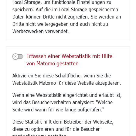
Local Storage, um funktionale Einstellungen zu
Glasfaserausbau
speichern. Auf die im Local Storage gespeicherten
Aktuelle Baustellen
Daten können Dritte nicht zugreifen. Sie werden an
Paddelteich
Dritte nicht weitergegeben und auch nicht zu
CINDY S
Werbezwecken verwendet.
Kultur/Freizeit/Tourismus
Veranstaltungen
Erfassen einer Webstatistik mit Hilfe
Neue Stadthalle Langen
von Matomo gestatten
Stadtporträt
Aktivieren Sie diese Schaltfläche, wenn Sie die
Bäder
Webstatistik Matomo für diese Website akzeptieren.
Musikschule
Volkshochschule
Wenn eine Webstatistik eingerichtet und erlaubt ist,
Stadtbücherei
wird das Besucherverhalten analysiert: "Welche
Stadtarchiv
Seite wird wann für wie lange aufgerufen."
Museen
Hotels/Unterkünfte
Diese Statistik hilft dem Betreiber der Webseite,
Gastronomie
diese zu optimieren und für die Besucher
Kunstszene