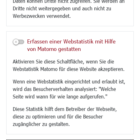
Daten können Dritte nicht zugreifen. Sie werden an
Paddelteich
Dritte nicht weitergegeben und auch nicht zu
CINDY S
Werbezwecken verwendet.
Kultur/Freizeit/Tourismus
Veranstaltungen
Erfassen einer Webstatistik mit Hilfe
Neue Stadthalle Langen
von Matomo gestatten
Stadtporträt
Aktivieren Sie diese Schaltfläche, wenn Sie die
Bäder
Webstatistik Matomo für diese Website akzeptieren.
Musikschule
Volkshochschule
Wenn eine Webstatistik eingerichtet und erlaubt ist,
Stadtbücherei
wird das Besucherverhalten analysiert: "Welche
Stadtarchiv
Seite wird wann für wie lange aufgerufen."
Museen
Hotels/Unterkünfte
Diese Statistik hilft dem Betreiber der Webseite,
Gastronomie
diese zu optimieren und für die Besucher
Kunstszene
zugänglicher zu gestalten.
Feste und Märkte
Sport