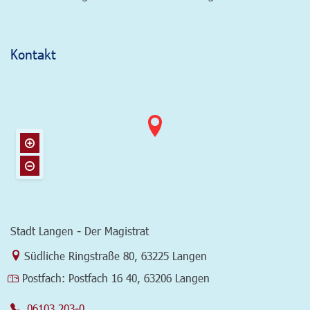
Kontakt
Stadt Langen - Der Magistrat
Link zur Google-Maps Navigation
Südliche Ringstraße 80
,
63225 Langen
Postfach:
Postfach 16 40, 63206 Langen
06103 203-0