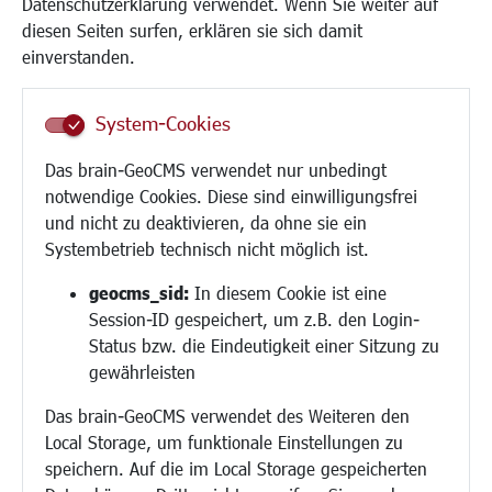
Datenschutzerklärung verwendet. Wenn Sie weiter auf
Institutionen für Familien
diesen Seiten surfen, erklären sie sich damit
Frauen
einverstanden.
Senioren/Haltestelle
Inklusion
System-Cookies
Schule
Migration und Zusammenleben
Das brain-GeoCMS verwendet nur unbedingt
Demokratie leben
notwendige Cookies. Diese sind einwilligungsfrei
Ukrainehilfe
und nicht zu deaktivieren, da ohne sie ein
Hilfe für Geflüchtete
Systembetrieb technisch nicht möglich ist.
Religion
geocms_sid:
In diesem Cookie ist eine
Session-ID gespeichert, um z.B. den Login-
Bauen/Umwelt/Mobilität
Status bzw. die Eindeutigkeit einer Sitzung zu
Bebauungsplanung
gewährleisten
Umwelt/Klima/Abfall
Das brain-GeoCMS verwendet des Weiteren den
Verkehr/Mobilität
Local Storage, um funktionale Einstellungen zu
Glasfaserausbau
speichern. Auf die im Local Storage gespeicherten
Aktuelle Baustellen