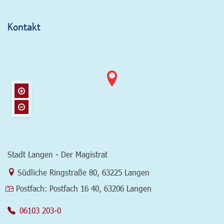
Kontakt
Stadt Langen - Der Magistrat
Link zur Google-Maps Navigation
Südliche Ringstraße 80
,
63225 Langen
Postfach:
Postfach 16 40, 63206 Langen
06103 203-0