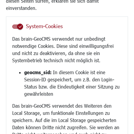
diesen Seiten surfen, erklären sie sich damit
Frauen
einverstanden.
Senioren/Haltestelle
Inklusion
System-Cookies
Schule
Migration und Zusammenleben
Das brain-GeoCMS verwendet nur unbedingt
Demokratie leben
notwendige Cookies. Diese sind einwilligungsfrei
Ukrainehilfe
und nicht zu deaktivieren, da ohne sie ein
Hilfe für Geflüchtete
Systembetrieb technisch nicht möglich ist.
Religion
geocms_sid:
In diesem Cookie ist eine
Session-ID gespeichert, um z.B. den Login-
Bauen/Umwelt/Mobilität
Status bzw. die Eindeutigkeit einer Sitzung zu
Bebauungsplanung
gewährleisten
Umwelt/Klima/Abfall
Das brain-GeoCMS verwendet des Weiteren den
Verkehr/Mobilität
Local Storage, um funktionale Einstellungen zu
Glasfaserausbau
speichern. Auf die im Local Storage gespeicherten
Aktuelle Baustellen
Daten können Dritte nicht zugreifen. Sie werden an
Paddelteich