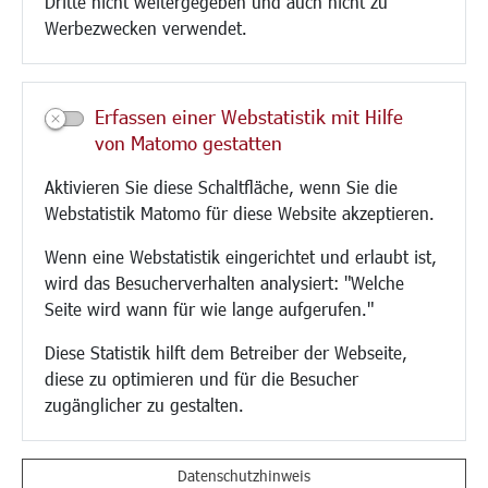
Dritte nicht weitergegeben und auch nicht zu
CINDY S
Werbezwecken verwendet.
Kultur/Freizeit/Tourismus
Veranstaltungen
Erfassen einer Webstatistik mit Hilfe
Neue Stadthalle Langen
von Matomo gestatten
Stadtporträt
Aktivieren Sie diese Schaltfläche, wenn Sie die
Bäder
Webstatistik Matomo für diese Website akzeptieren.
Musikschule
Volkshochschule
Wenn eine Webstatistik eingerichtet und erlaubt ist,
Stadtbücherei
wird das Besucherverhalten analysiert: "Welche
Stadtarchiv
Seite wird wann für wie lange aufgerufen."
Museen
Hotels/Unterkünfte
Diese Statistik hilft dem Betreiber der Webseite,
Gastronomie
diese zu optimieren und für die Besucher
Kunstszene
zugänglicher zu gestalten.
Feste und Märkte
Sport
Vereine und Institutionen
Datenschutzhinweis