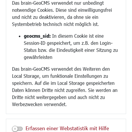
Das brain-GeoCMS verwendet nur unbedingt
Demokratie leben
notwendige Cookies. Diese sind einwilligungsfrei
Ukrainehilfe
und nicht zu deaktivieren, da ohne sie ein
Hilfe für Geflüchtete
Systembetrieb technisch nicht möglich ist.
Religion
geocms_sid:
In diesem Cookie ist eine
Session-ID gespeichert, um z.B. den Login-
Bauen/Umwelt/Mobilität
Status bzw. die Eindeutigkeit einer Sitzung zu
Bebauungsplanung
gewährleisten
Umwelt/Klima/Abfall
Das brain-GeoCMS verwendet des Weiteren den
Verkehr/Mobilität
Local Storage, um funktionale Einstellungen zu
Glasfaserausbau
speichern. Auf die im Local Storage gespeicherten
Aktuelle Baustellen
Daten können Dritte nicht zugreifen. Sie werden an
Paddelteich
Dritte nicht weitergegeben und auch nicht zu
CINDY S
Werbezwecken verwendet.
Kultur/Freizeit/Tourismus
Veranstaltungen
Erfassen einer Webstatistik mit Hilfe