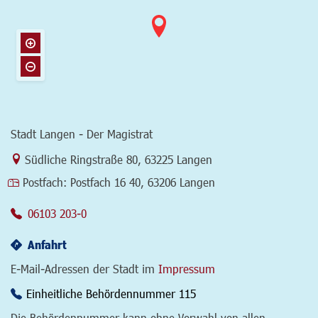
Stadt Langen - Der Magistrat
Link zur Google-Maps Navigation
Südliche Ringstraße 80
,
63225 Langen
Postfach:
Postfach 16 40, 63206 Langen
06103 203-0
Anfahrt
E-Mail-Adressen der Stadt im
Impressum
Einheitliche Behördennummer 115
Die Behördennummer kann ohne Vorwahl von allen