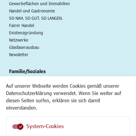
Gewerbeflächen und Immobilien
Handel und Gastronomie
SO NAH. SO GUT. SO LANGEN.
Fairer Handel
Existenzgründung
Netzwerke
Glasfaserausbau
Newsletter
Familie/Soziales
Kinderbetreuung
Auf unserer Webseite werden Cookies gemäß unserer
Kinder und Jugend
Datenschutzerklärung verwendet. Wenn Sie weiter auf
Institutionen für Familien
diesen Seiten surfen, erklären sie sich damit
Frauen
einverstanden.
Senioren/Haltestelle
Inklusion
System-Cookies
Schule
Migration und Zusammenleben