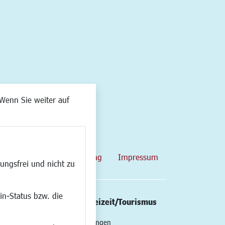
Wenn Sie weiter auf
map
Datenschutzerklärung
Impressum
ungsfrei und nicht zu
in-Status bzw. die
/Mobilität
Kultur/Freizeit/Tourismus
ng
Veranstaltungen