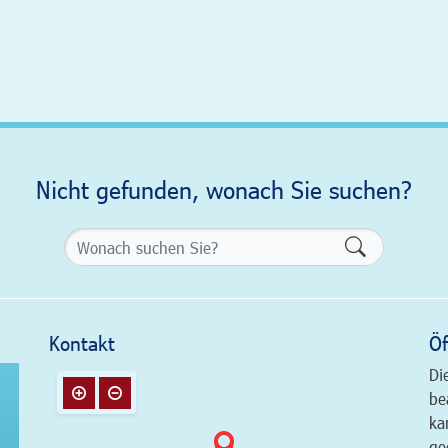
Nicht gefunden, wonach Sie suchen?
Formularsch
Kontakt
Öf
Di
be
ka
ge