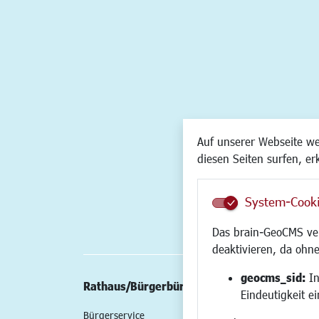
Auf unserer Webseite w
diesen Seiten surfen, er
System-Cook
Das brain-GeoCMS ver
deaktivieren, da ohne
geocms_sid:
In
Rathaus/Bürgerbüro
Wirtschaft/St
Eindeutigkeit e
Bürgerservice
Standort