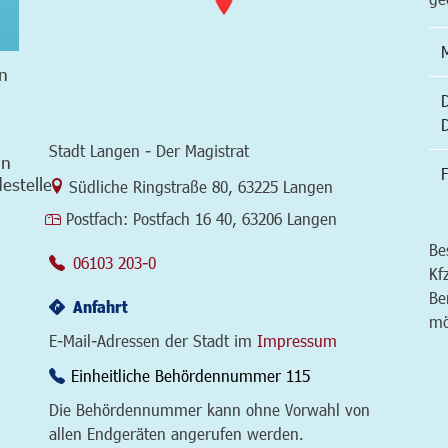
n
Stadt Langen - Der Magistrat
in
F
estelle
Link zur Google-Maps Navigation
Südliche Ringstraße 80
,
63225 Langen
Postfach:
Postfach 16 40, 63206 Langen
Be
06103 203-0
Kf
Be
Anfahrt
mö
E-Mail-Adressen der Stadt im
Impressum
Einheitliche Behördennummer 115
Die Behördennummer kann ohne Vorwahl von
allen Endgeräten angerufen werden.