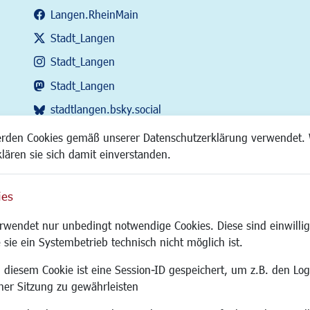
Langen.RheinMain
Stadt_Langen
Stadt_Langen
Stadt_Langen
stadtlangen.bsky.social
RSS-Feed
erden Cookies gemäß unserer Datenschutzerklärung verwendet. 
klären sie sich damit einverstanden.
ies
Site
wendet nur unbedingt notwendige Cookies. Diese sind einwillig
 sie ein Systembetrieb technisch nicht möglich ist.
 diesem Cookie ist eine Session-ID gespeichert, um z.B. den Log
adtentwicklung
Familie/Soziales
Bauen/Umwelt
iner Sitzung zu gewährleisten
Kinderbetreuung
Bebauungsplanu