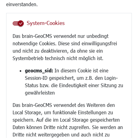
Frauen
einverstanden.
Senioren/Haltestelle
Inklusion
System-Cookies
Schule
Migration und Zusammenleben
Das brain-GeoCMS verwendet nur unbedingt
Demokratie leben
notwendige Cookies. Diese sind einwilligungsfrei
Ukrainehilfe
und nicht zu deaktivieren, da ohne sie ein
Hilfe für Geflüchtete
Systembetrieb technisch nicht möglich ist.
Religion
geocms_sid:
In diesem Cookie ist eine
Session-ID gespeichert, um z.B. den Login-
Bauen/Umwelt/Mobilität
Status bzw. die Eindeutigkeit einer Sitzung zu
Bebauungsplanung
gewährleisten
Umwelt/Klima/Abfall
Das brain-GeoCMS verwendet des Weiteren den
Verkehr/Mobilität
Local Storage, um funktionale Einstellungen zu
Glasfaserausbau
speichern. Auf die im Local Storage gespeicherten
Aktuelle Baustellen
Daten können Dritte nicht zugreifen. Sie werden an
Paddelteich
Dritte nicht weitergegeben und auch nicht zu
CINDY S