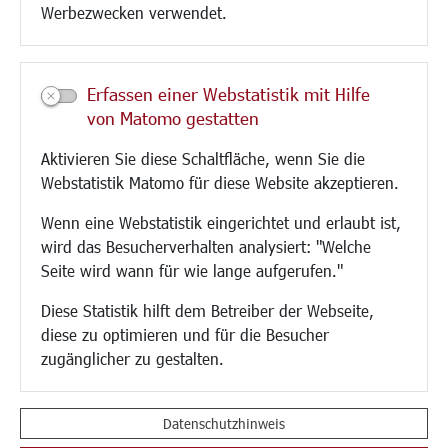
Werbezwecken verwendet.
Kultur/Freizeit/Tourismus
Veranstaltungen
Erfassen einer Webstatistik mit Hilfe
Neue Stadthalle Langen
von Matomo gestatten
Stadtporträt
Aktivieren Sie diese Schaltfläche, wenn Sie die
Bäder
Webstatistik Matomo für diese Website akzeptieren.
Musikschule
Volkshochschule
Wenn eine Webstatistik eingerichtet und erlaubt ist,
Stadtbücherei
wird das Besucherverhalten analysiert: "Welche
Stadtarchiv
Seite wird wann für wie lange aufgerufen."
Museen
Hotels/Unterkünfte
Diese Statistik hilft dem Betreiber der Webseite,
Gastronomie
diese zu optimieren und für die Besucher
Kunstszene
zugänglicher zu gestalten.
Feste und Märkte
Sport
Vereine und Institutionen
Datenschutzhinweis