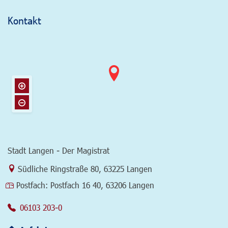
Kontakt
Stadt Langen - Der Magistrat
Link zur Google-Maps Navigation
Südliche Ringstraße 80
,
63225 Langen
Postfach:
Postfach 16 40, 63206 Langen
06103 203-0