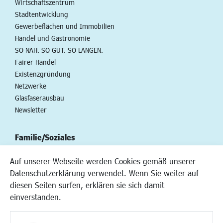
Wirtschaftszentrum
Stadtentwicklung
Gewerbeflächen und Immobilien
Handel und Gastronomie
SO NAH. SO GUT. SO LANGEN.
Fairer Handel
Existenzgründung
Netzwerke
Glasfaserausbau
Newsletter
Familie/Soziales
Kinderbetreuung
Auf unserer Webseite werden Cookies gemäß unserer
Kinder und Jugend
Datenschutzerklärung verwendet. Wenn Sie weiter auf
Institutionen für Familien
diesen Seiten surfen, erklären sie sich damit
Frauen
einverstanden.
Senioren/Haltestelle
Inklusion