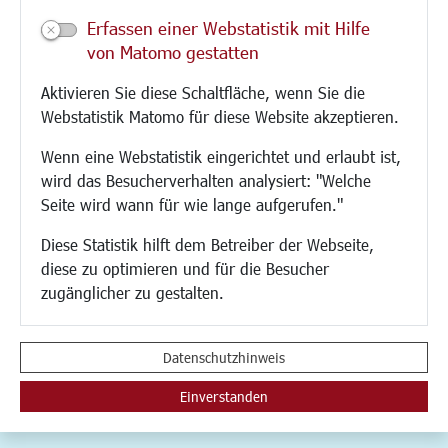
Veranstaltungen
Erfassen einer Webstatistik mit Hilfe
Neue Stadthalle Langen
von Matomo gestatten
Stadtporträt
Aktivieren Sie diese Schaltfläche, wenn Sie die
Bäder
Webstatistik Matomo für diese Website akzeptieren.
Musikschule
Volkshochschule
Wenn eine Webstatistik eingerichtet und erlaubt ist,
Stadtbücherei
wird das Besucherverhalten analysiert: "Welche
Stadtarchiv
Seite wird wann für wie lange aufgerufen."
Museen
Hotels/Unterkünfte
Diese Statistik hilft dem Betreiber der Webseite,
Gastronomie
diese zu optimieren und für die Besucher
Kunstszene
zugänglicher zu gestalten.
Feste und Märkte
Sport
Vereine und Institutionen
Datenschutzhinweis
Einverstanden