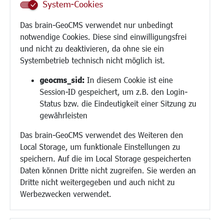
System-Cookies
Schule
Migration und Zusammenleben
Das brain-GeoCMS verwendet nur unbedingt
Demokratie leben
notwendige Cookies. Diese sind einwilligungsfrei
Ukrainehilfe
und nicht zu deaktivieren, da ohne sie ein
Hilfe für Geflüchtete
Systembetrieb technisch nicht möglich ist.
Religion
geocms_sid:
In diesem Cookie ist eine
Session-ID gespeichert, um z.B. den Login-
Bauen/Umwelt/Mobilität
Status bzw. die Eindeutigkeit einer Sitzung zu
Bebauungsplanung
gewährleisten
Umwelt/Klima/Abfall
Das brain-GeoCMS verwendet des Weiteren den
Verkehr/Mobilität
Local Storage, um funktionale Einstellungen zu
Glasfaserausbau
speichern. Auf die im Local Storage gespeicherten
Aktuelle Baustellen
Daten können Dritte nicht zugreifen. Sie werden an
Paddelteich
Dritte nicht weitergegeben und auch nicht zu
CINDY S
Werbezwecken verwendet.
Kultur/Freizeit/Tourismus