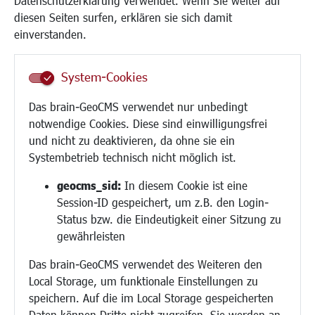
Datenschutzerklärung verwendet. Wenn Sie weiter auf
Institutionen für Familien
diesen Seiten surfen, erklären sie sich damit
Frauen
einverstanden.
Senioren/Haltestelle
Inklusion
System-Cookies
Schule
Migration und Zusammenleben
Das brain-GeoCMS verwendet nur unbedingt
Demokratie leben
notwendige Cookies. Diese sind einwilligungsfrei
Ukrainehilfe
und nicht zu deaktivieren, da ohne sie ein
Hilfe für Geflüchtete
Systembetrieb technisch nicht möglich ist.
Religion
geocms_sid:
In diesem Cookie ist eine
Session-ID gespeichert, um z.B. den Login-
Bauen/Umwelt/Mobilität
Status bzw. die Eindeutigkeit einer Sitzung zu
Bebauungsplanung
gewährleisten
Umwelt/Klima/Abfall
Das brain-GeoCMS verwendet des Weiteren den
Verkehr/Mobilität
Local Storage, um funktionale Einstellungen zu
Glasfaserausbau
speichern. Auf die im Local Storage gespeicherten
Aktuelle Baustellen
Daten können Dritte nicht zugreifen. Sie werden an