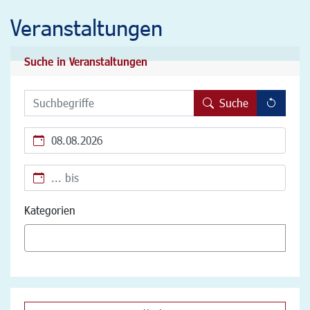
Veranstaltungen
Suche in Veranstaltungen
Leert 
Suche
Kalendertag
Kalendertag
Kategorien