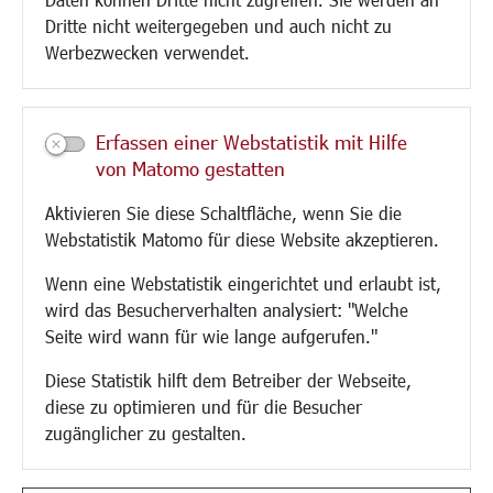
Paddelteich
Dritte nicht weitergegeben und auch nicht zu
CINDY S
Werbezwecken verwendet.
Kultur/Freizeit/Tourismus
Veranstaltungen
Erfassen einer Webstatistik mit Hilfe
Neue Stadthalle Langen
von Matomo gestatten
Stadtporträt
Aktivieren Sie diese Schaltfläche, wenn Sie die
Bäder
Webstatistik Matomo für diese Website akzeptieren.
Musikschule
Volkshochschule
Wenn eine Webstatistik eingerichtet und erlaubt ist,
Stadtbücherei
wird das Besucherverhalten analysiert: "Welche
Stadtarchiv
Seite wird wann für wie lange aufgerufen."
Museen
Hotels/Unterkünfte
Diese Statistik hilft dem Betreiber der Webseite,
Gastronomie
diese zu optimieren und für die Besucher
Kunstszene
zugänglicher zu gestalten.
Feste und Märkte
Sport