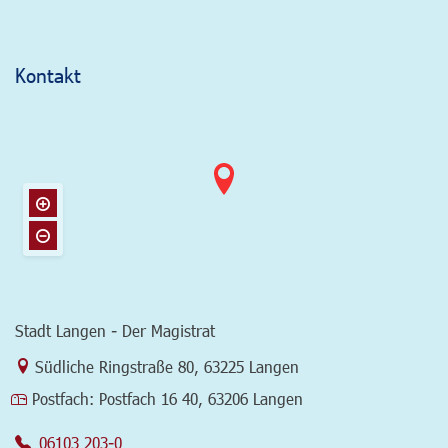
Kontakt
Stadt Langen - Der Magistrat
Link zur Google-Maps Navigation
Südliche Ringstraße 80
,
63225 Langen
Postfach:
Postfach 16 40, 63206 Langen
06103 203-0