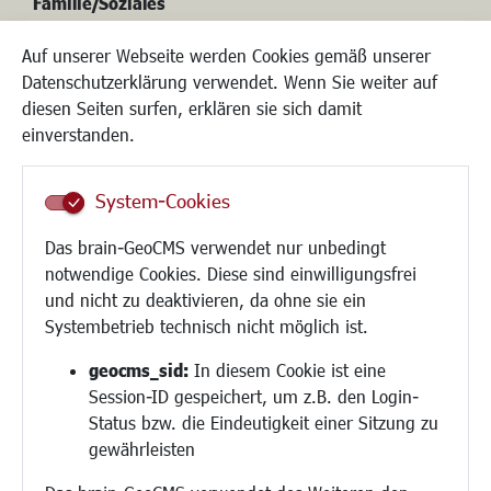
Familie/Soziales
Auf unserer Webseite werden Cookies gemäß unserer
Datenschutzerklärung verwendet. Wenn Sie weiter auf
Kinderbetreuung
diesen Seiten surfen, erklären sie sich damit
Kinder und Jugend
einverstanden.
Institutionen für Familien
Frauen
System-Cookies
Senioren/Haltestelle
Inklusion
Das brain-GeoCMS verwendet nur unbedingt
Schule
notwendige Cookies. Diese sind einwilligungsfrei
Migration und Zusammenleben
und nicht zu deaktivieren, da ohne sie ein
Demokratie leben
Systembetrieb technisch nicht möglich ist.
Ukrainehilfe
Hilfe für Geflüchtete
geocms_sid:
In diesem Cookie ist eine
Religion
Session-ID gespeichert, um z.B. den Login-
Status bzw. die Eindeutigkeit einer Sitzung zu
Bauen/Umwelt/Mobilität
gewährleisten