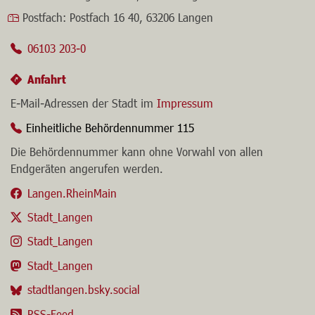
Stadt Langen - Der Magistrat
Link zur Google-Maps Navigation
Südliche Ringstraße 80
,
63225 Langen
Postfach:
Postfach 16 40, 63206 Langen
06103 203-0
Anfahrt
E-Mail-Adressen der Stadt im
Impressum
Einheitliche Behördennummer 115
Die Behördennummer kann ohne Vorwahl von allen
Endgeräten angerufen werden.
Langen.RheinMain
Stadt_Langen
Stadt_Langen
Stadt_Langen