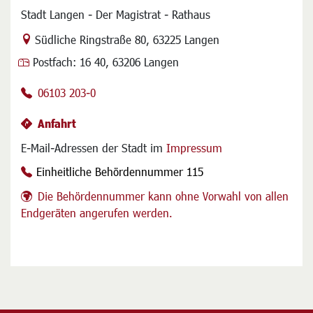
Stadt Langen - Der Magistrat - Rathaus
Link zur Google-Maps Navigation
Südliche Ringstraße 80
,
63225 Langen
Postfach:
16 40, 63206 Langen
06103 203-0
Anfahrt
E-Mail-Adressen der Stadt im
Impressum
Einheitliche Behördennummer 115
Die Behördennummer kann ohne Vorwahl von allen
Endgeräten angerufen werden.