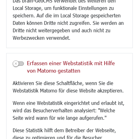
Bebauungsplanung
Das brain-GeoCMS verwendet des Weiteren den
Umwelt/Klima/Abfall
Local Storage, um funktionale Einstellungen zu
Verkehr/Mobilität
speichern. Auf die im Local Storage gespeicherten
Glasfaserausbau
Daten können Dritte nicht zugreifen. Sie werden an
Aktuelle Baustellen
Dritte nicht weitergegeben und auch nicht zu
Paddelteich
Werbezwecken verwendet.
CINDY S
Kultur/Freizeit/Tourismus
Erfassen einer Webstatistik mit Hilfe
von Matomo gestatten
Veranstaltungen
Neue Stadthalle Langen
Aktivieren Sie diese Schaltfläche, wenn Sie die
Stadtporträt
Webstatistik Matomo für diese Website akzeptieren.
Bäder
Wenn eine Webstatistik eingerichtet und erlaubt ist,
Musikschule
wird das Besucherverhalten analysiert: "Welche
Volkshochschule
Seite wird wann für wie lange aufgerufen."
Stadtbücherei
Stadtarchiv
Diese Statistik hilft dem Betreiber der Webseite,
Museen
diese zu optimieren und für die Besucher