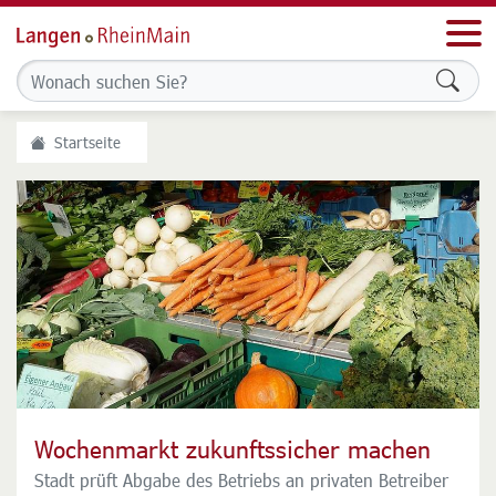
Men
Formu
Startseite
Wochenmarkt zukunftssicher machen
Stadt ist für weitere Förderung des
Stadtradelns
Stadt prüft Abgabe des Betriebs an privaten Betreiber