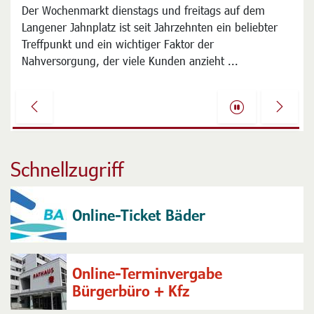
Land will Finanzierung der Klimaschutz-Aktion für 2027
Der Wochenmarkt dienstags und freitags auf dem
einstellen
Langener Jahnplatz ist seit Jahrzehnten ein beliebter
Mit Unverständnis reagiert die Stadt Langen auf die
Treffpunkt und ein wichtiger Faktor der
Pläne der hessischen Landesregierung, die
Nahversorgung, der viele Kunden anzieht ...
Finanzierung der deutschlandweiten Klimaaktion
STADTRADELN in Hessen für 2027 einzustellen ...
Previous
Next
Schnellzugriff
Online-Ticket Bäder
Online-Terminvergabe