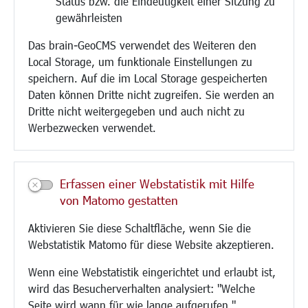
Status bzw. die Eindeutigkeit einer Sitzung zu
Bebauungsplanung
gewährleisten
Umwelt/Klima/Abfall
Das brain-GeoCMS verwendet des Weiteren den
Verkehr/Mobilität
Local Storage, um funktionale Einstellungen zu
Glasfaserausbau
speichern. Auf die im Local Storage gespeicherten
Aktuelle Baustellen
Daten können Dritte nicht zugreifen. Sie werden an
Paddelteich
Dritte nicht weitergegeben und auch nicht zu
CINDY S
Werbezwecken verwendet.
Kultur/Freizeit/Tourismus
Veranstaltungen
Erfassen einer Webstatistik mit Hilfe
Neue Stadthalle Langen
von Matomo gestatten
Stadtporträt
Aktivieren Sie diese Schaltfläche, wenn Sie die
Bäder
Webstatistik Matomo für diese Website akzeptieren.
Musikschule
Volkshochschule
Wenn eine Webstatistik eingerichtet und erlaubt ist,
Stadtbücherei
wird das Besucherverhalten analysiert: "Welche
Stadtarchiv
Seite wird wann für wie lange aufgerufen."