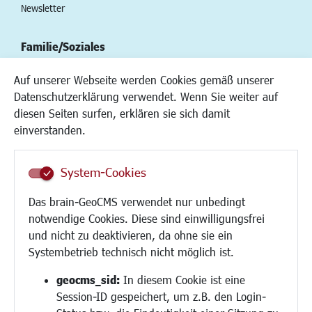
Newsletter
Familie/Soziales
Kinderbetreuung
Auf unserer Webseite werden Cookies gemäß unserer
Kinder und Jugend
Datenschutzerklärung verwendet. Wenn Sie weiter auf
Institutionen für Familien
diesen Seiten surfen, erklären sie sich damit
Frauen
einverstanden.
Senioren/Haltestelle
Inklusion
System-Cookies
Schule
Migration und Zusammenleben
Das brain-GeoCMS verwendet nur unbedingt
Demokratie leben
notwendige Cookies. Diese sind einwilligungsfrei
Ukrainehilfe
und nicht zu deaktivieren, da ohne sie ein
Hilfe für Geflüchtete
Systembetrieb technisch nicht möglich ist.
Religion
geocms_sid:
In diesem Cookie ist eine
Session-ID gespeichert, um z.B. den Login-
Bauen/Umwelt/Mobilität