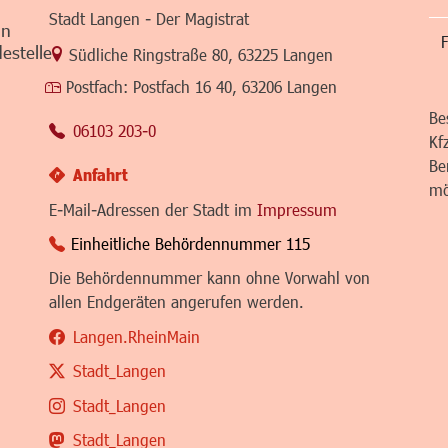
Stadt Langen - Der Magistrat
in
F
estelle
Link zur Google-Maps Navigation
Südliche Ringstraße 80
,
63225 Langen
Postfach:
Postfach 16 40, 63206 Langen
Be
06103 203-0
Kf
Be
Anfahrt
mö
E-Mail-Adressen der Stadt im
Impressum
Einheitliche Behördennummer 115
Die Behördennummer kann ohne Vorwahl von
allen Endgeräten angerufen werden.
Langen.RheinMain
Stadt_Langen
Stadt_Langen
Stadt_Langen