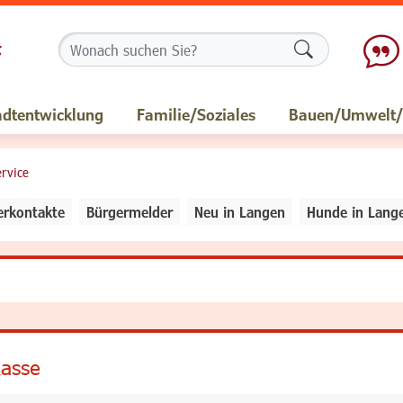
Formularschalt
adtentwicklung
Familie/Soziales
Bauen/Umwelt/M
rvice
erkontakte
Bürgermelder
Neu in Langen
Hunde in Lang
kasse