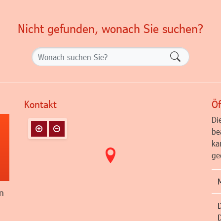
Nicht gefunden, wonach Sie suchen?
Formularsch
Kontakt
Öf
Di
be
ka
ge
n