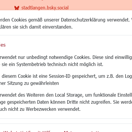
stadtlangen.bsky.social
RSS-Feed
erden Cookies gemäß unserer Datenschutzerklärung verwendet. 
klären sie sich damit einverstanden.
ies
Site
wendet nur unbedingt notwendige Cookies. Diese sind einwillig
 sie ein Systembetrieb technisch nicht möglich ist.
 diesem Cookie ist eine Session-ID gespeichert, um z.B. den Log
adtentwicklung
Familie/Soziales
Bauen/Umwelt
iner Sitzung zu gewährleisten
Kinderbetreuung
Bebauungsplanu
wendet des Weiteren den Local Storage, um funktionale Einstel
rum
Kinder und Jugend
Umwelt/Klima/Abf
age gespeicherten Daten können Dritte nicht zugreifen. Sie werde
g
Institutionen für Familien
Verkehr/Mobilitä
uch nicht zu Werbezwecken verwendet.
und Immobilien
Frauen
Glasfaserausbau
ronomie
Senioren/Haltestelle
Aktuelle Baustell
 SO LANGEN.
Inklusion
Paddelteich