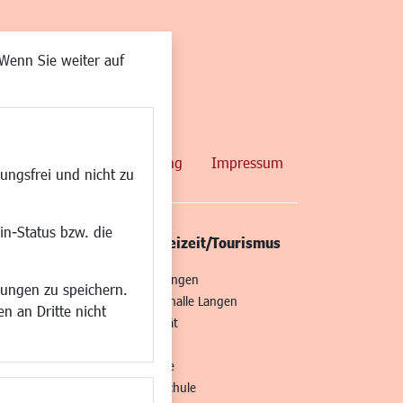
Wenn Sie weiter auf
map
Datenschutzerklärung
Impressum
ungsfrei und nicht zu
in-Status bzw. die
/Mobilität
Kultur/Freizeit/Tourismus
ng
Veranstaltungen
lungen zu speichern.
all
Neue Stadthalle Langen
n an Dritte nicht
t
Stadtporträt
Bäder
en
Musikschule
Volkshochschule