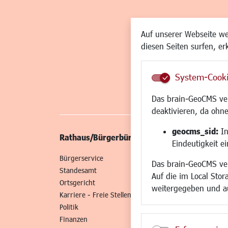
Auf unserer Webseite w
diesen Seiten surfen, er
System-Cook
Das brain-GeoCMS ver
deaktivieren, da ohne
geocms_sid:
In
Rathaus/Bürgerbüro
Wirtschaft/St
Eindeutigkeit e
Bürgerservice
Standort
Das brain-GeoCMS ver
Standesamt
Wirtschaftszent
Auf die im Local Stor
Ortsgericht
Stadtentwicklun
weitergegeben und a
Karriere - Freie Stellen
Gewerbeflächen 
Politik
Handel und Gast
Finanzen
SO NAH. SO GUT.