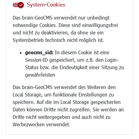
System-Cookies
Schule
Migration und Zusammenleben
Das brain-GeoCMS verwendet nur unbedingt
Demokratie leben
notwendige Cookies. Diese sind einwilligungsfrei
Ukrainehilfe
und nicht zu deaktivieren, da ohne sie ein
Hilfe für Geflüchtete
Systembetrieb technisch nicht möglich ist.
Religion
geocms_sid:
In diesem Cookie ist eine
Session-ID gespeichert, um z.B. den Login-
Bauen/Umwelt/Mobilität
Status bzw. die Eindeutigkeit einer Sitzung zu
Bebauungsplanung
gewährleisten
Umwelt/Klima/Abfall
Das brain-GeoCMS verwendet des Weiteren den
Verkehr/Mobilität
Local Storage, um funktionale Einstellungen zu
Glasfaserausbau
speichern. Auf die im Local Storage gespeicherten
Aktuelle Baustellen
Daten können Dritte nicht zugreifen. Sie werden an
Paddelteich
Dritte nicht weitergegeben und auch nicht zu
CINDY S
Werbezwecken verwendet.
Kultur/Freizeit/Tourismus