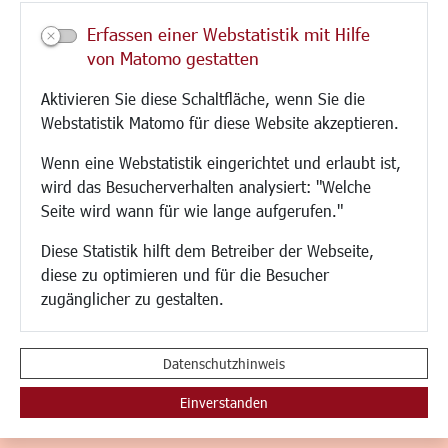
Veranstaltungen
Erfassen einer Webstatistik mit Hilfe
Neue Stadthalle Langen
von Matomo gestatten
Stadtporträt
Aktivieren Sie diese Schaltfläche, wenn Sie die
Bäder
Webstatistik Matomo für diese Website akzeptieren.
Musikschule
Volkshochschule
Wenn eine Webstatistik eingerichtet und erlaubt ist,
Stadtbücherei
wird das Besucherverhalten analysiert: "Welche
Stadtarchiv
Seite wird wann für wie lange aufgerufen."
Museen
Hotels/Unterkünfte
Diese Statistik hilft dem Betreiber der Webseite,
Gastronomie
diese zu optimieren und für die Besucher
Kunstszene
zugänglicher zu gestalten.
Feste und Märkte
Sport
Vereine und Institutionen
Datenschutzhinweis
Einverstanden