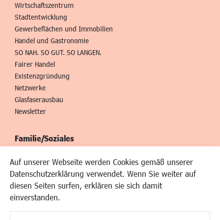
Wirtschaftszentrum
Stadtentwicklung
Gewerbeflächen und Immobilien
Handel und Gastronomie
SO NAH. SO GUT. SO LANGEN.
Fairer Handel
Existenzgründung
Netzwerke
Glasfaserausbau
Newsletter
Familie/Soziales
Kinderbetreuung
Auf unserer Webseite werden Cookies gemäß unserer
Kinder und Jugend
Datenschutzerklärung verwendet. Wenn Sie weiter auf
Institutionen für Familien
diesen Seiten surfen, erklären sie sich damit
Frauen
einverstanden.
Senioren/Haltestelle
Inklusion