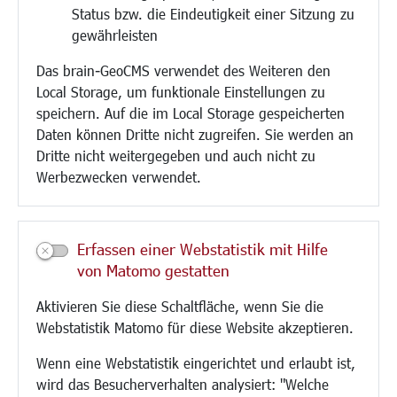
Status bzw. die Eindeutigkeit einer Sitzung zu
Bebauungsplanung
gewährleisten
Umwelt/Klima/Abfall
Das brain-GeoCMS verwendet des Weiteren den
Verkehr/Mobilität
Local Storage, um funktionale Einstellungen zu
Glasfaserausbau
speichern. Auf die im Local Storage gespeicherten
Aktuelle Baustellen
Daten können Dritte nicht zugreifen. Sie werden an
Paddelteich
Dritte nicht weitergegeben und auch nicht zu
CINDY S
Werbezwecken verwendet.
Kultur/Freizeit/Tourismus
Veranstaltungen
Erfassen einer Webstatistik mit Hilfe
Neue Stadthalle Langen
von Matomo gestatten
Stadtporträt
Aktivieren Sie diese Schaltfläche, wenn Sie die
Bäder
Webstatistik Matomo für diese Website akzeptieren.
Musikschule
Volkshochschule
Wenn eine Webstatistik eingerichtet und erlaubt ist,
Stadtbücherei
wird das Besucherverhalten analysiert: "Welche
Stadtarchiv