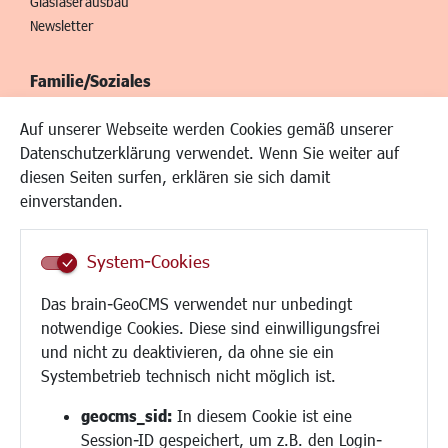
Glasfaserausbau
Newsletter
Familie/Soziales
Kinderbetreuung
Auf unserer Webseite werden Cookies gemäß unserer
Kinder und Jugend
Datenschutzerklärung verwendet. Wenn Sie weiter auf
Institutionen für Familien
diesen Seiten surfen, erklären sie sich damit
Frauen
einverstanden.
Senioren/Haltestelle
Inklusion
System-Cookies
Schule
Migration und Zusammenleben
Das brain-GeoCMS verwendet nur unbedingt
Demokratie leben
notwendige Cookies. Diese sind einwilligungsfrei
Ukrainehilfe
und nicht zu deaktivieren, da ohne sie ein
Hilfe für Geflüchtete
Systembetrieb technisch nicht möglich ist.
Religion
geocms_sid:
In diesem Cookie ist eine
Session-ID gespeichert, um z.B. den Login-
Bauen/Umwelt/Mobilität