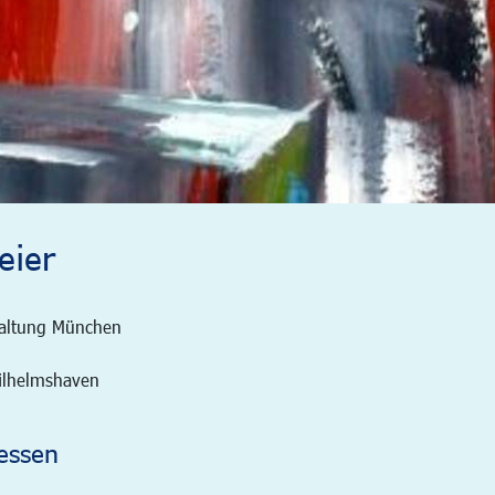
eier
taltung München
Wilhelmshaven
essen