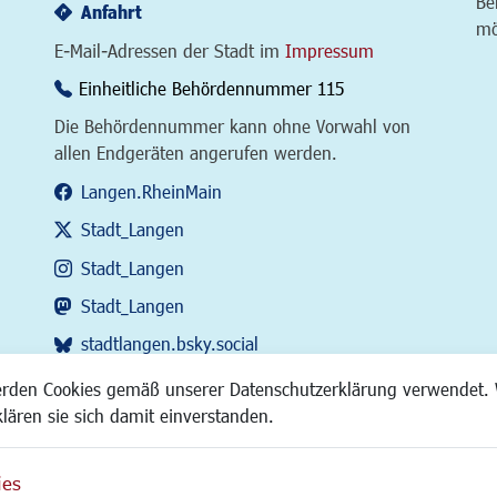
Be
Anfahrt
mö
E-Mail-Adressen der Stadt im
Impressum
Einheitliche Behördennummer 115
Die Behördennummer kann ohne Vorwahl von
allen Endgeräten angerufen werden.
Langen.RheinMain
Stadt_Langen
Stadt_Langen
Stadt_Langen
stadtlangen.bsky.social
RSS-Feed
erden Cookies gemäß unserer Datenschutzerklärung verwendet. 
klären sie sich damit einverstanden.
ies