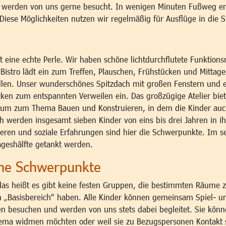
e werden von uns gerne besucht. In wenigen Minuten Fußweg err
iese Möglichkeiten nutzen wir regelmäßig für Ausflüge in die 
ist eine echte Perle. Wir haben schöne lichtdurchflutete Funkti
Bistro lädt ein zum Treffen, Plauschen, Frühstücken und Mittag
ellen. Unser wunderschönes Spitzdach mit großen Fenstern und e
en zum entspannten Verweilen ein. Das großzügige Atelier bietet 
aum zum Thema Bauen und Konstruieren, in dem die Kinder auc
h werden insgesamt sieben Kinder von eins bis drei Jahren in ih
ieren und soziale Erfahrungen sind hier die Schwerpunkte. Im s
ageshälfte getankt werden.
che Schwerpunkte
das heißt es gibt keine festen Gruppen, die bestimmten Räume zu
en „Basisbereich“ haben. Alle Kinder können gemeinsam Spiel- 
n besuchen und werden von uns stets dabei begleitet. Sie könn
hema widmen möchten oder weil sie zu Bezugspersonen Kontakt 