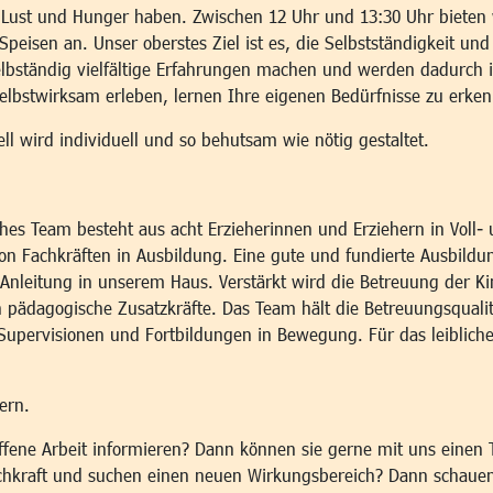
Lust und Hunger haben. Zwischen 12 Uhr und 13:30 Uhr bieten wi
 Speisen an. Unser oberstes Ziel ist es, die Selbstständigkeit un
bständig vielfältige Erfahrungen machen und werden dadurch i
 selbstwirksam erleben, lernen Ihre eigenen Bedürfnisse zu erke
l wird individuell und so behutsam wie nötig gestaltet.
es Team besteht aus acht Erzieherinnen und Erziehern in Voll- 
on Fachkräften in Ausbildung. Eine gute und fundierte Ausbildu
 Anleitung in unserem Haus. Verstärkt wird die Betreuung der K
ch pädagogische Zusatzkräfte. Das Team hält die Betreuungsquali
pervisionen und Fortbildungen in Bewegung. Für das leibliche
ern.
ffene Arbeit informieren? Dann können sie gerne mit uns einen 
achkraft und suchen einen neuen Wirkungsbereich? Dann schauen