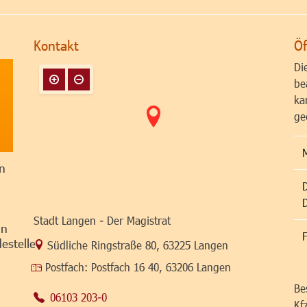
Kontakt
Öf
Di
be
ka
ge
n
Stadt Langen - Der Magistrat
in
F
estelle
Link zur Google-Maps Navigation
Südliche Ringstraße 80
,
63225 Langen
Postfach:
Postfach 16 40, 63206 Langen
Be
06103 203-0
Kf