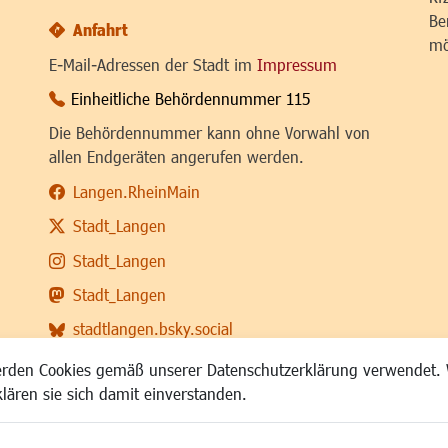
Be
Anfahrt
mö
E-Mail-Adressen der Stadt im
Impressum
Einheitliche Behördennummer 115
Die Behördennummer kann ohne Vorwahl von
allen Endgeräten angerufen werden.
Langen.RheinMain
Stadt_Langen
Stadt_Langen
Stadt_Langen
stadtlangen.bsky.social
RSS-Feed
erden Cookies gemäß unserer Datenschutzerklärung verwendet. 
klären sie sich damit einverstanden.