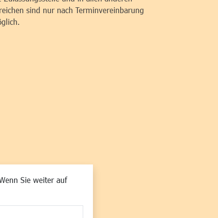
reichen sind nur nach Terminvereinbarung
glich.
Wenn Sie weiter auf