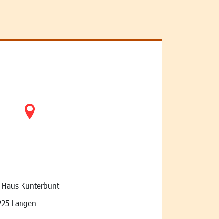
r Haus Kunterbunt
vigation
225 Langen