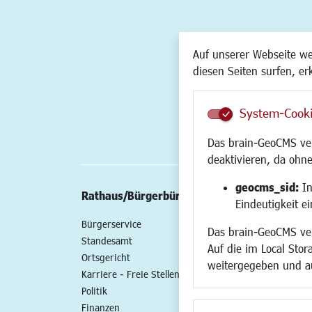
Auf unserer Webseite w
diesen Seiten surfen, er
System-Cook
Das brain-GeoCMS ver
deaktivieren, da ohne
geocms_sid:
In
Rathaus/Bürgerbüro
Wirtschaft/St
Eindeutigkeit e
Bürgerservice
Standort
Das brain-GeoCMS ver
Standesamt
Wirtschaftszent
Auf die im Local Stor
Ortsgericht
Stadtentwicklun
weitergegeben und a
Karriere - Freie Stellen
Gewerbeflächen 
Politik
Handel und Gast
Finanzen
SO NAH. SO GUT.