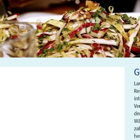
G
La
Re
in
Ve
de
Wä
za
he