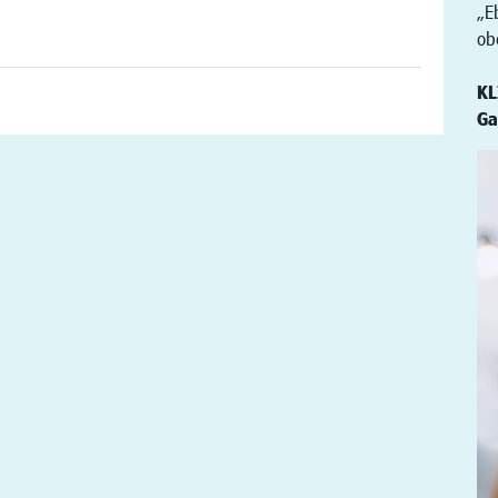
„E
ob
KL
Ga