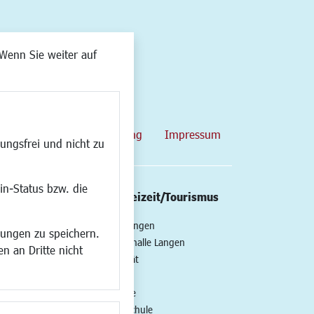
Wenn Sie weiter auf
map
Datenschutzerklärung
Impressum
ungsfrei und nicht zu
in-Status bzw. die
/Mobilität
Kultur/Freizeit/Tourismus
ng
Veranstaltungen
lungen zu speichern.
all
Neue Stadthalle Langen
n an Dritte nicht
t
Stadtporträt
Bäder
en
Musikschule
Volkshochschule