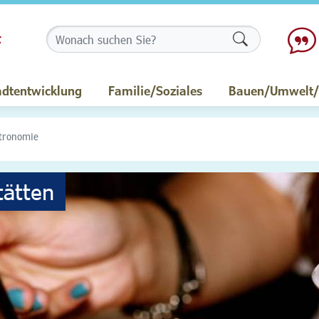
Formularschalt
adtentwicklung
Familie/Soziales
Bauen/Umwelt/M
tronomie
tätten