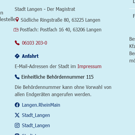
Stadt Langen - Der Magistrat
in
F
estelle
Link zur Google-Maps Navigation
Südliche Ringstraße 80
,
63225 Langen
Postfach:
Postfach 16 40, 63206 Langen
Be
06103 203-0
Kf
Be
Anfahrt
mö
E-Mail-Adressen der Stadt im
Impressum
Einheitliche Behördennummer 115
Die Behördennummer kann ohne Vorwahl von
allen Endgeräten angerufen werden.
Langen.RheinMain
Stadt_Langen
Stadt_Langen