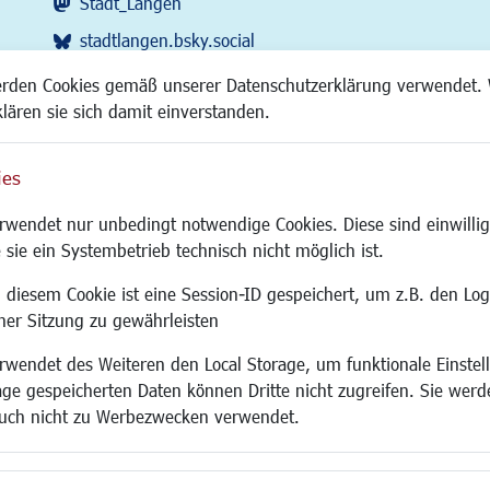
Stadt_Langen
stadtlangen.bsky.social
RSS-Feed
erden Cookies gemäß unserer Datenschutzerklärung verwendet. 
klären sie sich damit einverstanden.
ies
Site
wendet nur unbedingt notwendige Cookies. Diese sind einwillig
 sie ein Systembetrieb technisch nicht möglich ist.
 diesem Cookie ist eine Session-ID gespeichert, um z.B. den Log
adtentwicklung
Familie/Soziales
Bauen/Umwelt
iner Sitzung zu gewährleisten
Kinderbetreuung
Bebauungsplanu
wendet des Weiteren den Local Storage, um funktionale Einstel
rum
Kinder und Jugend
Umwelt/Klima/Abf
age gespeicherten Daten können Dritte nicht zugreifen. Sie werde
g
Institutionen für Familien
Verkehr/Mobilitä
uch nicht zu Werbezwecken verwendet.
und Immobilien
Frauen
Glasfaserausbau
ronomie
Senioren/Haltestelle
Aktuelle Baustell
 SO LANGEN.
Inklusion
Paddelteich