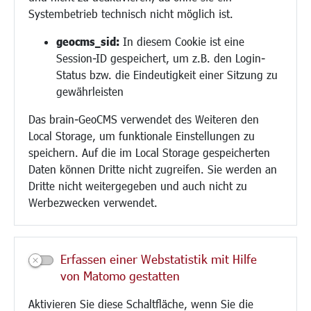
Hilfe für Geflüchtete
Systembetrieb technisch nicht möglich ist.
Religion
geocms_sid:
In diesem Cookie ist eine
Session-ID gespeichert, um z.B. den Login-
Bauen/Umwelt/Mobilität
Status bzw. die Eindeutigkeit einer Sitzung zu
Bebauungsplanung
gewährleisten
Umwelt/Klima/Abfall
Das brain-GeoCMS verwendet des Weiteren den
Verkehr/Mobilität
Local Storage, um funktionale Einstellungen zu
Glasfaserausbau
speichern. Auf die im Local Storage gespeicherten
Aktuelle Baustellen
Daten können Dritte nicht zugreifen. Sie werden an
Paddelteich
Dritte nicht weitergegeben und auch nicht zu
CINDY S
Werbezwecken verwendet.
Kultur/Freizeit/Tourismus
Veranstaltungen
Erfassen einer Webstatistik mit Hilfe
Neue Stadthalle Langen
von Matomo gestatten
Stadtporträt
Aktivieren Sie diese Schaltfläche, wenn Sie die
Bäder