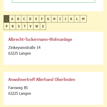
_
A
B
C
D
E
F
G
H
I
J
K
L
M
P
R
S
T
V
W
Z
Albrecht-Tuckermann-Wohnanlage
Zinkeysenstraße 14
63225 Langen
Anwohnertreff Allerhand Oberlinden
Farnweg 85
63225 Langen