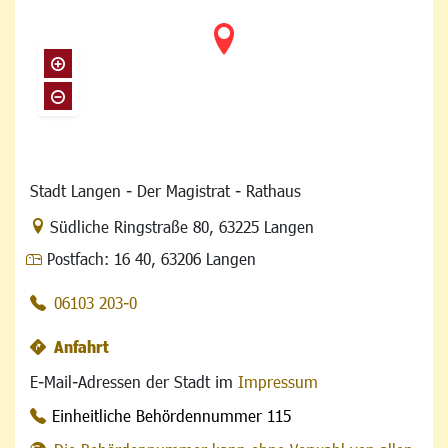
Stadt Langen - Der Magistrat - Rathaus
Link zur Google-Maps Navigation
Südliche Ringstraße 80
,
63225 Langen
Postfach:
16 40, 63206 Langen
06103 203-0
Anfahrt
E-Mail-Adressen der Stadt im
Impressum
Einheitliche Behördennummer 115