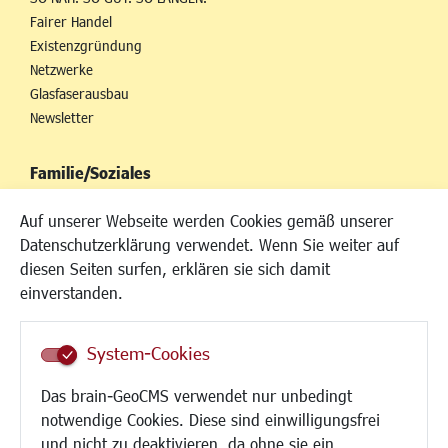
Fairer Handel
Existenzgründung
Netzwerke
Glasfaserausbau
Newsletter
Familie/Soziales
Kinderbetreuung
Auf unserer Webseite werden Cookies gemäß unserer
Kinder und Jugend
Datenschutzerklärung verwendet. Wenn Sie weiter auf
Institutionen für Familien
diesen Seiten surfen, erklären sie sich damit
Frauen
einverstanden.
Senioren/Haltestelle
Inklusion
System-Cookies
Schule
Migration und Zusammenleben
Das brain-GeoCMS verwendet nur unbedingt
Demokratie leben
notwendige Cookies. Diese sind einwilligungsfrei
Ukrainehilfe
und nicht zu deaktivieren, da ohne sie ein