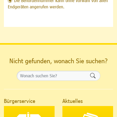
Die Behördennummer kann ohne Vorwahl von allen
Endgeräten angerufen werden.
Nicht gefunden, wonach Sie suchen?
Formularsch
Bürgerservice
Aktuelles