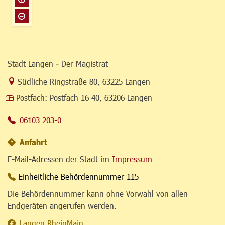
Stadt Langen - Der Magistrat
Link zur Google-Maps Navigation
Südliche Ringstraße 80
,
63225 Langen
Postfach:
Postfach 16 40, 63206 Langen
06103 203-0
Anfahrt
E-Mail-Adressen der Stadt im
Impressum
Einheitliche Behördennummer 115
Die Behördennummer kann ohne Vorwahl von allen
Endgeräten angerufen werden.
Langen.RheinMain