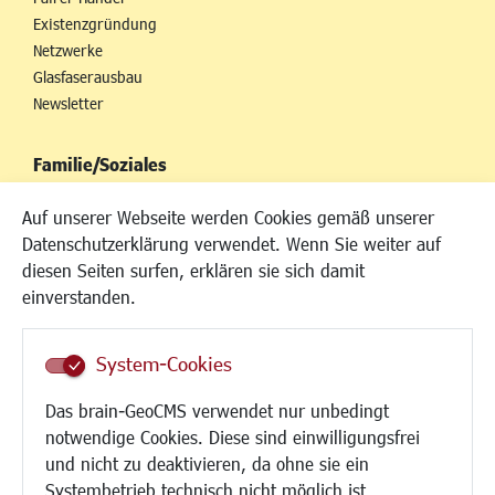
Existenzgründung
Netzwerke
Glasfaserausbau
Newsletter
Familie/Soziales
Kinderbetreuung
Auf unserer Webseite werden Cookies gemäß unserer
Kinder und Jugend
Datenschutzerklärung verwendet. Wenn Sie weiter auf
Institutionen für Familien
diesen Seiten surfen, erklären sie sich damit
Frauen
einverstanden.
Senioren/Haltestelle
Inklusion
System-Cookies
Schule
Migration und Zusammenleben
Das brain-GeoCMS verwendet nur unbedingt
Demokratie leben
notwendige Cookies. Diese sind einwilligungsfrei
Ukrainehilfe
und nicht zu deaktivieren, da ohne sie ein
Hilfe für Geflüchtete
Systembetrieb technisch nicht möglich ist.