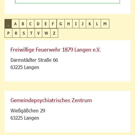
_
A
B
C
D
E
F
G
H
I
J
K
L
M
P
R
S
T
V
W
Z
Freiwillige Feuerwehr 1879 Langen e.V.
Darmstädter Straße 66
63225 Langen
Gemeindepsychiatrisches Zentrum
Wießgäßchen 29
63225 Langen