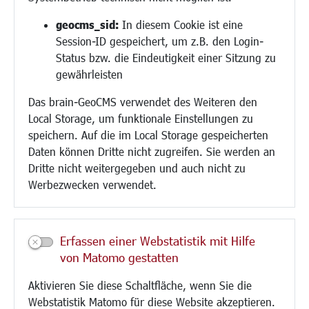
Religion
geocms_sid:
In diesem Cookie ist eine
Session-ID gespeichert, um z.B. den Login-
Bauen/Umwelt/Mobilität
Status bzw. die Eindeutigkeit einer Sitzung zu
Bebauungsplanung
gewährleisten
Umwelt/Klima/Abfall
Das brain-GeoCMS verwendet des Weiteren den
Verkehr/Mobilität
Local Storage, um funktionale Einstellungen zu
Glasfaserausbau
speichern. Auf die im Local Storage gespeicherten
Aktuelle Baustellen
Daten können Dritte nicht zugreifen. Sie werden an
Paddelteich
Dritte nicht weitergegeben und auch nicht zu
CINDY S
Werbezwecken verwendet.
Kultur/Freizeit/Tourismus
Veranstaltungen
Erfassen einer Webstatistik mit Hilfe
Neue Stadthalle Langen
von Matomo gestatten
Stadtporträt
Aktivieren Sie diese Schaltfläche, wenn Sie die
Bäder
Webstatistik Matomo für diese Website akzeptieren.
Musikschule