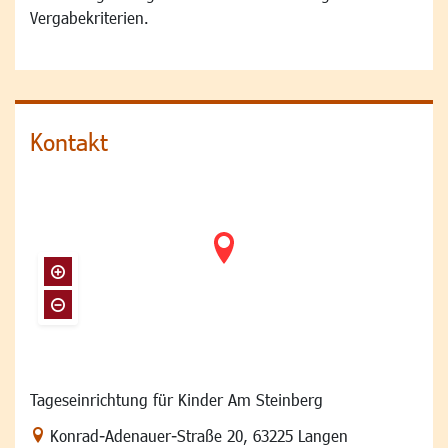
Vergabekriterien.
Kontakt
Tageseinrichtung für Kinder Am Steinberg
Link zur Google-Maps Navigation
Konrad-Adenauer-Straße 20
,
63225 Langen