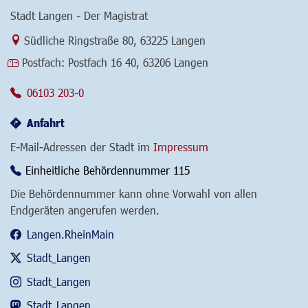
Stadt Langen - Der Magistrat
Link zur Google-Maps Navigation
Südliche Ringstraße 80
,
63225 Langen
Postfach:
Postfach 16 40, 63206 Langen
06103 203-0
Anfahrt
E-Mail-Adressen der Stadt im
Impressum
Einheitliche Behördennummer 115
Die Behördennummer kann ohne Vorwahl von allen
Endgeräten angerufen werden.
Langen.RheinMain
Stadt_Langen
Stadt_Langen
Stadt_Langen