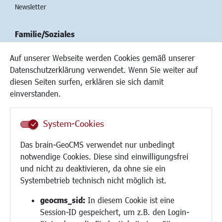
Newsletter
Familie/Soziales
Kinderbetreuung
Auf unserer Webseite werden Cookies gemäß unserer
Kinder und Jugend
Datenschutzerklärung verwendet. Wenn Sie weiter auf
Institutionen für Familien
diesen Seiten surfen, erklären sie sich damit
Frauen
einverstanden.
Senioren/Haltestelle
Inklusion
System-Cookies
Schule
Migration und Zusammenleben
Das brain-GeoCMS verwendet nur unbedingt
Demokratie leben
notwendige Cookies. Diese sind einwilligungsfrei
Ukrainehilfe
und nicht zu deaktivieren, da ohne sie ein
Hilfe für Geflüchtete
Systembetrieb technisch nicht möglich ist.
Religion
geocms_sid:
In diesem Cookie ist eine
Session-ID gespeichert, um z.B. den Login-
Bauen/Umwelt/Mobilität