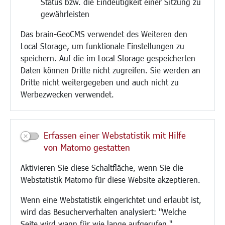
Status bzw. die Eindeutigkeit einer Sitzung zu
Bebauungsplanung
gewährleisten
Umwelt/Klima/Abfall
Das brain-GeoCMS verwendet des Weiteren den
Verkehr/Mobilität
Local Storage, um funktionale Einstellungen zu
Glasfaserausbau
speichern. Auf die im Local Storage gespeicherten
Aktuelle Baustellen
Daten können Dritte nicht zugreifen. Sie werden an
Paddelteich
Dritte nicht weitergegeben und auch nicht zu
CINDY S
Werbezwecken verwendet.
Kultur/Freizeit/Tourismus
Veranstaltungen
Erfassen einer Webstatistik mit Hilfe
Neue Stadthalle Langen
von Matomo gestatten
Stadtporträt
Aktivieren Sie diese Schaltfläche, wenn Sie die
Bäder
Webstatistik Matomo für diese Website akzeptieren.
Musikschule
Volkshochschule
Wenn eine Webstatistik eingerichtet und erlaubt ist,
Stadtbücherei
wird das Besucherverhalten analysiert: "Welche
Stadtarchiv
Seite wird wann für wie lange aufgerufen."