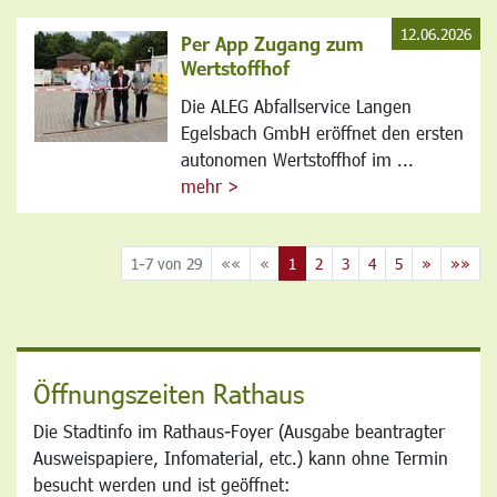
12.06.2026
Per App Zugang zum
Wertstoffhof
Die ALEG Abfallservice Langen
Egelsbach GmbH eröffnet den ersten
autonomen Wertstoffhof im ...
mehr >
1-7 von 29
««
«
1
2
3
4
5
»
»»
Öffnungszeiten Rathaus
Die Stadtinfo im Rathaus-Foyer (Ausgabe beantragter
Ausweispapiere, Infomaterial, etc.) kann ohne Termin
besucht werden und ist geöffnet: