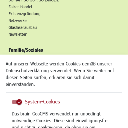
Fairer Handel
Existenzgründung
Netzwerke
Glasfaserausbau
Newsletter
Familie/Soziales
Kinderbetreuung
Auf unserer Webseite werden Cookies gemäß unserer
Kinder und Jugend
Datenschutzerklärung verwendet. Wenn Sie weiter auf
Institutionen für Familien
diesen Seiten surfen, erklären sie sich damit
Frauen
einverstanden.
Senioren/Haltestelle
Inklusion
System-Cookies
Schule
Migration und Zusammenleben
Das brain-GeoCMS verwendet nur unbedingt
Demokratie leben
notwendige Cookies. Diese sind einwilligungsfrei
Ukrainehilfe
und nicht zu deaktivieren, da ohne sie ein