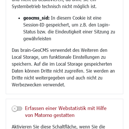
Hilfe für Geflüchtete
Systembetrieb technisch nicht möglich ist.
Religion
geocms_sid:
In diesem Cookie ist eine
Session-ID gespeichert, um z.B. den Login-
Bauen/Umwelt/Mobilität
Status bzw. die Eindeutigkeit einer Sitzung zu
Bebauungsplanung
gewährleisten
Umwelt/Klima/Abfall
Das brain-GeoCMS verwendet des Weiteren den
Verkehr/Mobilität
Local Storage, um funktionale Einstellungen zu
Glasfaserausbau
speichern. Auf die im Local Storage gespeicherten
Aktuelle Baustellen
Daten können Dritte nicht zugreifen. Sie werden an
Paddelteich
Dritte nicht weitergegeben und auch nicht zu
CINDY S
Werbezwecken verwendet.
Kultur/Freizeit/Tourismus
Veranstaltungen
Erfassen einer Webstatistik mit Hilfe
Neue Stadthalle Langen
von Matomo gestatten
Stadtporträt
Aktivieren Sie diese Schaltfläche, wenn Sie die
Bäder