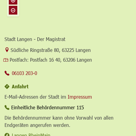
Stadt Langen - Der Magistrat
Link zur Google-Maps Navigation
Südliche Ringstraße 80
,
63225 Langen
Postfach:
Postfach 16 40, 63206 Langen
06103 203-0
Anfahrt
E-Mail-Adressen der Stadt im
Impressum
Einheitliche Behördennummer 115
Die Behördennummer kann ohne Vorwahl von allen
Endgeräten angerufen werden.
Langen.RheinMain