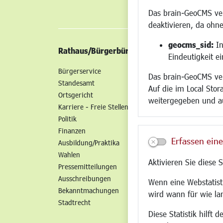
Das brain-GeoCMS ver
deaktivieren, da ohne
geocms_sid:
In
Rathaus/Bürgerbüro
Wirtschaft/St
Eindeutigkeit e
Bürgerservice
Standort
Das brain-GeoCMS ver
Standesamt
Wirtschaftszent
Auf die im Local Stor
Ortsgericht
Stadtentwicklun
weitergegeben und a
Karriere - Freie Stellen
Gewerbeflächen 
Politik
Handel und Gast
Finanzen
SO NAH. SO GUT.
Erfassen eine
Ausbildung/Praktika
Fairer Handel
Wahlen
Existenzgründun
Aktivieren Sie diese 
Pressemitteilungen
Netzwerke
Ausschreibungen
Glasfaserausbau
Wenn eine Webstatisti
Bekanntmachungen
Newsletter
wird wann für wie la
Stadtrecht
Diese Statistik hilft