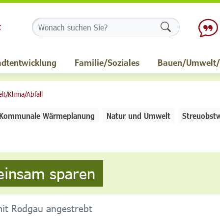
Formularschalt
adtentwicklung
Familie/Soziales
Bauen/Umwelt/M
t/Klima/Abfall
Kommunale Wärmeplanung
Natur und Umwelt
Streuobstw
einsam sparen
it Rodgau angestrebt