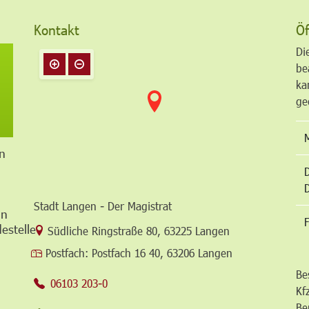
Kontakt
Öf
Di
be
ka
ge
n
Stadt Langen - Der Magistrat
in
F
estelle
Link zur Google-Maps Navigation
Südliche Ringstraße 80
,
63225 Langen
Postfach:
Postfach 16 40, 63206 Langen
Be
06103 203-0
Kf
Be