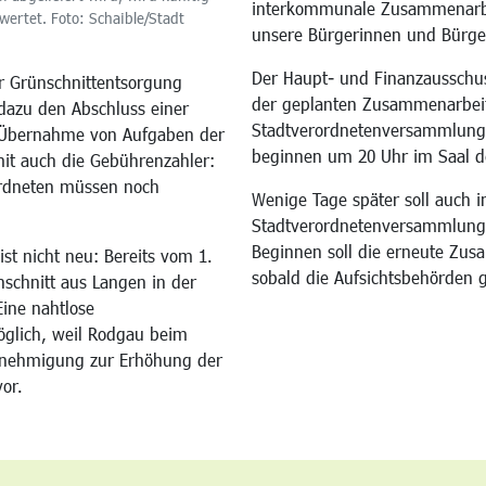
interkommunale Zusammenarbei
ertet. Foto: Schaible/Stadt
unsere Bürgerinnen und Bürger
Der Haupt- und Finanzausschus
r Grünschnittentsorgung
der geplanten Zusammenarbeit
dazu den Abschluss einer
Stadtverordnetenversammlung 
ie Übernahme von Aufgaben der
beginnen um 20 Uhr im Saal d
mit auch die Gebührenzahler:
ordneten müssen noch
Wenige Tage später soll auch 
Stadtverordnetenversammlung
Beginnen soll die erneute Zus
t nicht neu: Bereits vom 1.
sobald die Aufsichtsbehörden 
nschnitt aus Langen in der
ine nahtlose
öglich, weil Rodgau beim
enehmigung zur Erhöhung der
vor.