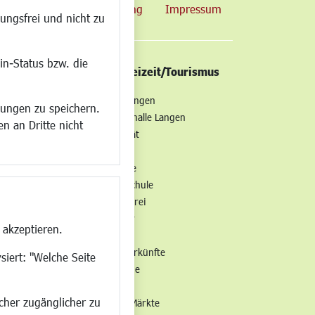
map
Datenschutzerklärung
Impressum
ungsfrei und nicht zu
in-Status bzw. die
/Mobilität
Kultur/Freizeit/Tourismus
ng
Veranstaltungen
lungen zu speichern.
all
Neue Stadthalle Langen
n an Dritte nicht
t
Stadtporträt
Bäder
en
Musikschule
Volkshochschule
Stadtbücherei
Stadtarchiv
 akzeptieren.
Museen
Hotels/Unterkünfte
siert: "Welche Seite
Gastronomie
Kunstszene
ucher zugänglicher zu
Feste und Märkte