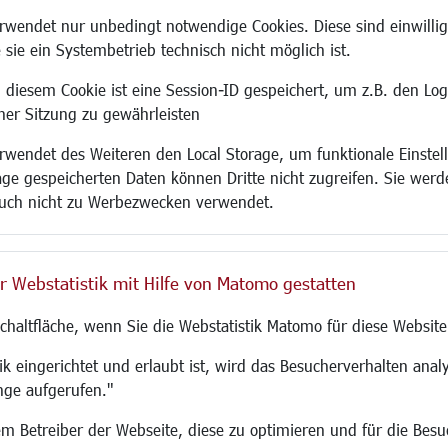
Site
wendet nur unbedingt notwendige Cookies. Diese sind einwillig
 sie ein Systembetrieb technisch nicht möglich ist.
 diesem Cookie ist eine Session-ID gespeichert, um z.B. den Log
adtentwicklung
Familie/Soziales
Bauen/Umwelt
iner Sitzung zu gewährleisten
Kinderbetreuung
Bebauungsplanu
wendet des Weiteren den Local Storage, um funktionale Einstel
rum
Kinder und Jugend
Umwelt/Klima/Abf
age gespeicherten Daten können Dritte nicht zugreifen. Sie werde
g
Institutionen für Familien
Verkehr/Mobilitä
uch nicht zu Werbezwecken verwendet.
und Immobilien
Frauen
Glasfaserausbau
ronomie
Senioren/Haltestelle
Aktuelle Baustell
 SO LANGEN.
Inklusion
Paddelteich
r Webstatistik mit Hilfe von Matomo gestatten
Schule
CINDY S
g
Migration und Zusammenleben
Schaltfläche, wenn Sie die Webstatistik Matomo für diese Website
Demokratie leben
Ukrainehilfe
k eingerichtet und erlaubt ist, wird das Besucherverhalten analy
Hilfe für Geflüchtete
nge aufgerufen."
Religion
 dem Betreiber der Webseite, diese zu optimieren und für die Bes