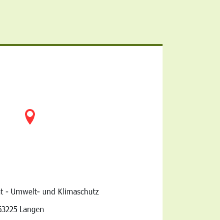
at - Umwelt- und Klimaschutz
vigation
63225 Langen