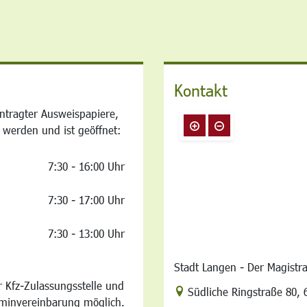
Kontakt
ntragter Ausweispapiere,
 werden und ist geöffnet:
7:30 - 16:00 Uhr
7:30 - 17:00 Uhr
7:30 - 13:00 Uhr
Stadt Langen - Der Magistr
 Kfz-Zulassungsstelle und
Link zur Google-Maps Na
Südliche Ringstraße 80
,
rminvereinbarung möglich.