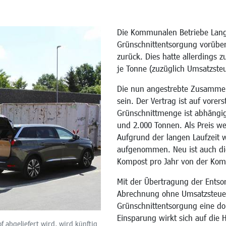
Die Kommunalen Betriebe Lange
Grünschnittentsorgung vorübe
zurück. Dies hatte allerdings z
je Tonne (zuzüglich Umsatzsteu
Die nun angestrebte Zusammen
sein. Der Vertrag ist auf vorer
Grünschnittmenge ist abhängig
und 2.000 Tonnen. Als Preis w
Aufgrund der langen Laufzeit wi
aufgenommen. Neu ist auch die
Kompost pro Jahr von der Kom
Mit der Übertragung der Entso
Abrechnung ohne Umsatzsteuer,
Grünschnittentsorgung eine dop
Einsparung wirkt sich auf die
 abgeliefert wird, wird künftig