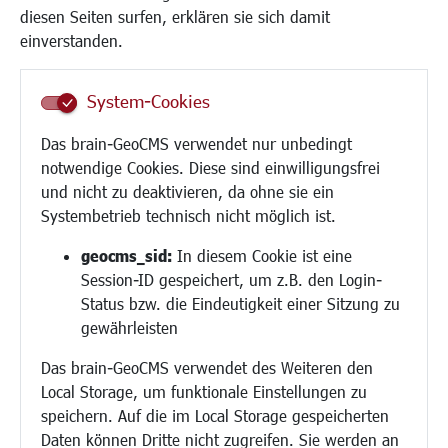
Institutionen für Familien
diesen Seiten surfen, erklären sie sich damit
Frauen
einverstanden.
Senioren/Haltestelle
Inklusion
System-Cookies
Schule
Migration und Zusammenleben
Das brain-GeoCMS verwendet nur unbedingt
Demokratie leben
notwendige Cookies. Diese sind einwilligungsfrei
Ukrainehilfe
und nicht zu deaktivieren, da ohne sie ein
Hilfe für Geflüchtete
Systembetrieb technisch nicht möglich ist.
Religion
geocms_sid:
In diesem Cookie ist eine
Session-ID gespeichert, um z.B. den Login-
Bauen/Umwelt/Mobilität
Status bzw. die Eindeutigkeit einer Sitzung zu
Bebauungsplanung
gewährleisten
Umwelt/Klima/Abfall
Das brain-GeoCMS verwendet des Weiteren den
Verkehr/Mobilität
Local Storage, um funktionale Einstellungen zu
Glasfaserausbau
speichern. Auf die im Local Storage gespeicherten
Aktuelle Baustellen
Daten können Dritte nicht zugreifen. Sie werden an
Paddelteich