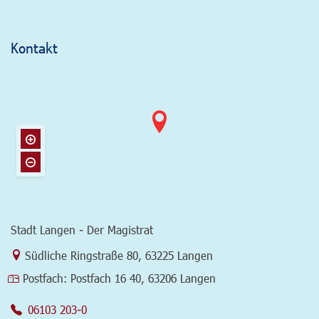
Kontakt
Stadt Langen - Der Magistrat
Link zur Google-Maps Navigation
Südliche Ringstraße 80
,
63225 Langen
Postfach:
Postfach 16 40, 63206 Langen
06103 203-0