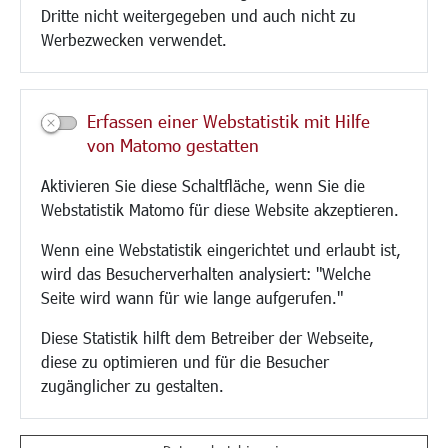
Dritte nicht weitergegeben und auch nicht zu
CINDY S
Werbezwecken verwendet.
Kultur/Freizeit/Tourismus
Veranstaltungen
Erfassen einer Webstatistik mit Hilfe
Neue Stadthalle Langen
von Matomo gestatten
Stadtporträt
Aktivieren Sie diese Schaltfläche, wenn Sie die
Bäder
Webstatistik Matomo für diese Website akzeptieren.
Musikschule
Volkshochschule
Wenn eine Webstatistik eingerichtet und erlaubt ist,
Stadtbücherei
wird das Besucherverhalten analysiert: "Welche
Stadtarchiv
Seite wird wann für wie lange aufgerufen."
Museen
Hotels/Unterkünfte
Diese Statistik hilft dem Betreiber der Webseite,
Gastronomie
diese zu optimieren und für die Besucher
Kunstszene
zugänglicher zu gestalten.
Feste und Märkte
Sport