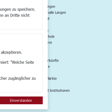
ng
Veranstaltungen
lungen zu speichern.
all
Neue Stadthalle Langen
n an Dritte nicht
t
Stadtporträt
Bäder
en
Musikschule
Volkshochschule
Stadtbücherei
Stadtarchiv
 akzeptieren.
Museen
Hotels/Unterkünfte
siert: "Welche Seite
Gastronomie
Kunstszene
ucher zugänglicher zu
Feste und Märkte
Sport
Vereine und Institutionen
Einverstanden