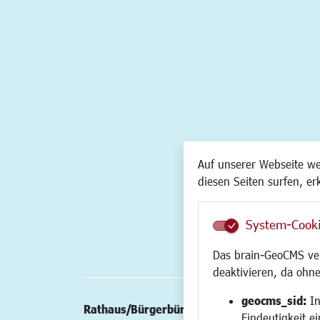
Auf unserer Webseite w
diesen Seiten surfen, er
System-Cook
Das brain-GeoCMS ver
deaktivieren, da ohne
geocms_sid:
In
Rathaus/Bürgerbüro
Wirtschaft/St
Eindeutigkeit e