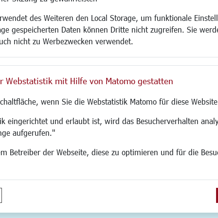
Kinderbetreuung
Bebauungsplanu
wendet des Weiteren den Local Storage, um funktionale Einstel
rum
Kinder und Jugend
Umwelt/Klima/Abf
age gespeicherten Daten können Dritte nicht zugreifen. Sie werde
g
Institutionen für Familien
Verkehr/Mobilitä
uch nicht zu Werbezwecken verwendet.
und Immobilien
Frauen
Glasfaserausbau
ronomie
Senioren/Haltestelle
Aktuelle Baustell
 SO LANGEN.
Inklusion
Paddelteich
r Webstatistik mit Hilfe von Matomo gestatten
Schule
CINDY S
g
Migration und Zusammenleben
Schaltfläche, wenn Sie die Webstatistik Matomo für diese Website
Demokratie leben
Ukrainehilfe
k eingerichtet und erlaubt ist, wird das Besucherverhalten analy
Hilfe für Geflüchtete
nge aufgerufen."
Religion
 dem Betreiber der Webseite, diese zu optimieren und für die Bes