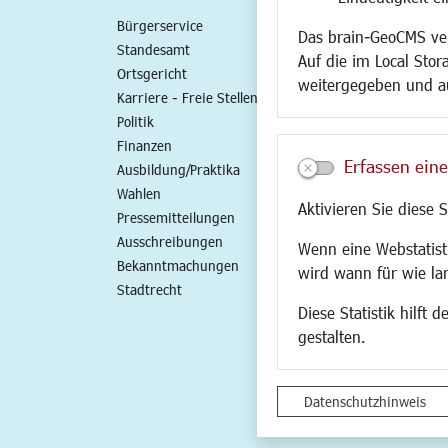
Bürgerservice
Standort
Das brain-GeoCMS ver
Standesamt
Wirtschaftszent
Auf die im Local Stor
Ortsgericht
Stadtentwicklun
weitergegeben und a
Karriere - Freie Stellen
Gewerbeflächen 
Politik
Handel und Gast
Finanzen
SO NAH. SO GUT.
Erfassen eine
Ausbildung/Praktika
Fairer Handel
Wahlen
Existenzgründun
Aktivieren Sie diese 
Pressemitteilungen
Netzwerke
Ausschreibungen
Glasfaserausbau
Wenn eine Webstatisti
Bekanntmachungen
Newsletter
wird wann für wie la
Stadtrecht
Diese Statistik hilft
gestalten.
Datenschutzhinweis