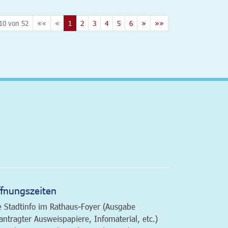
10 von 52
««
«
1
2
3
4
5
6
»
»»
altfläche
fnungszeiten
e Stadtinfo im Rathaus-Foyer (Ausgabe
antragter Ausweispapiere, Infomaterial, etc.)