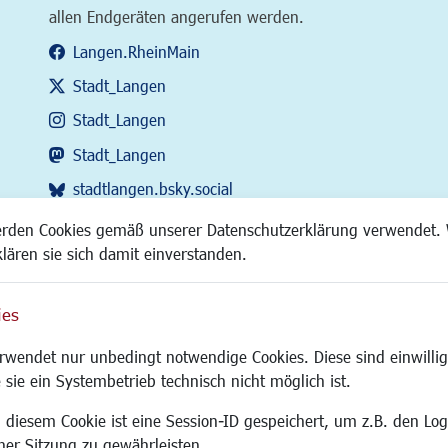
allen Endgeräten angerufen werden.
Langen.RheinMain
Stadt_Langen
Stadt_Langen
Stadt_Langen
stadtlangen.bsky.social
RSS-Feed
erden Cookies gemäß unserer Datenschutzerklärung verwendet. 
klären sie sich damit einverstanden.
ies
Site
wendet nur unbedingt notwendige Cookies. Diese sind einwillig
 sie ein Systembetrieb technisch nicht möglich ist.
 diesem Cookie ist eine Session-ID gespeichert, um z.B. den Log
adtentwicklung
Familie/Soziales
Bauen/Umwelt
iner Sitzung zu gewährleisten