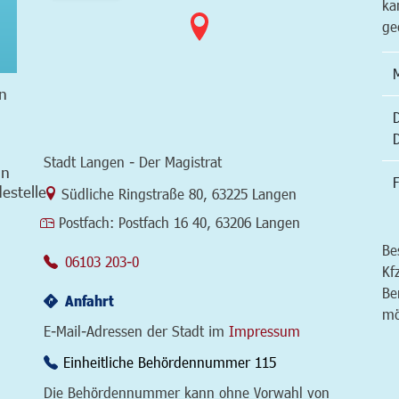
ka
ge
n
Stadt Langen - Der Magistrat
in
F
estelle
Link zur Google-Maps Navigation
Südliche Ringstraße 80
,
63225 Langen
Postfach:
Postfach 16 40, 63206 Langen
Be
06103 203-0
Kf
Be
Anfahrt
mö
E-Mail-Adressen der Stadt im
Impressum
Einheitliche Behördennummer 115
Die Behördennummer kann ohne Vorwahl von