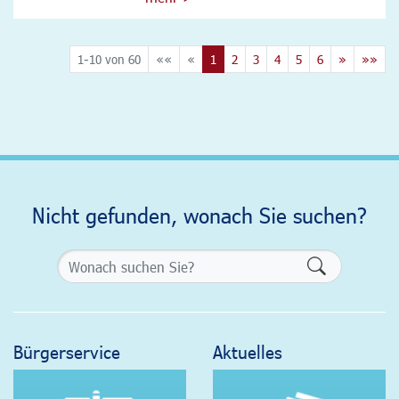
1-10 von 60
««
«
1
2
3
4
5
6
»
»»
Nicht gefunden, wonach Sie suchen?
Formularsch
Bürgerservice
Aktuelles