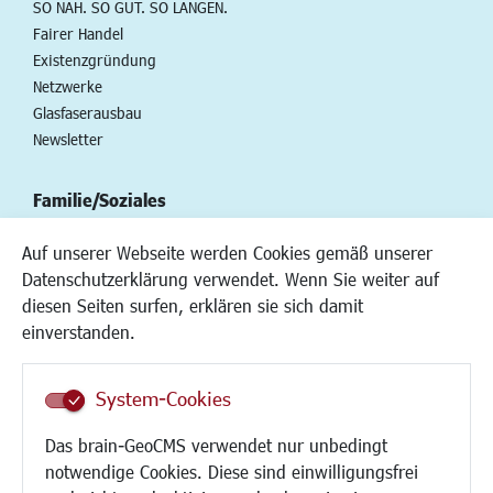
SO NAH. SO GUT. SO LANGEN.
Fairer Handel
Existenzgründung
Netzwerke
Glasfaserausbau
Newsletter
Familie/Soziales
Kinderbetreuung
Auf unserer Webseite werden Cookies gemäß unserer
Kinder und Jugend
Datenschutzerklärung verwendet. Wenn Sie weiter auf
Institutionen für Familien
diesen Seiten surfen, erklären sie sich damit
Frauen
einverstanden.
Senioren/Haltestelle
Inklusion
System-Cookies
Schule
Migration und Zusammenleben
Das brain-GeoCMS verwendet nur unbedingt
Demokratie leben
notwendige Cookies. Diese sind einwilligungsfrei
Ukrainehilfe