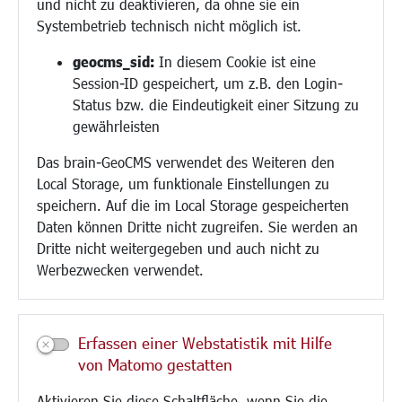
und nicht zu deaktivieren, da ohne sie ein
Hilfe für Geflüchtete
Systembetrieb technisch nicht möglich ist.
Religion
geocms_sid:
In diesem Cookie ist eine
Session-ID gespeichert, um z.B. den Login-
Bauen/Umwelt/Mobilität
Status bzw. die Eindeutigkeit einer Sitzung zu
Bebauungsplanung
gewährleisten
Umwelt/Klima/Abfall
Das brain-GeoCMS verwendet des Weiteren den
Verkehr/Mobilität
Local Storage, um funktionale Einstellungen zu
Glasfaserausbau
speichern. Auf die im Local Storage gespeicherten
Aktuelle Baustellen
Daten können Dritte nicht zugreifen. Sie werden an
Paddelteich
Dritte nicht weitergegeben und auch nicht zu
CINDY S
Werbezwecken verwendet.
Kultur/Freizeit/Tourismus
Veranstaltungen
Erfassen einer Webstatistik mit Hilfe
Neue Stadthalle Langen
von Matomo gestatten
Stadtporträt
Aktivieren Sie diese Schaltfläche, wenn Sie die
Bäder