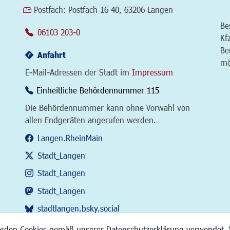
Postfach:
Postfach 16 40, 63206 Langen
Be
06103 203-0
Kf
Be
Anfahrt
mö
E-Mail-Adressen der Stadt im
Impressum
Einheitliche Behördennummer 115
Die Behördennummer kann ohne Vorwahl von
allen Endgeräten angerufen werden.
Langen.RheinMain
Stadt_Langen
Stadt_Langen
Stadt_Langen
stadtlangen.bsky.social
RSS-Feed
erden Cookies gemäß unserer Datenschutzerklärung verwendet. 