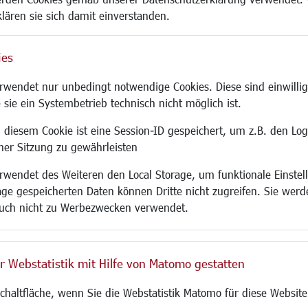
klären sie sich damit einverstanden.
ies
Site
wendet nur unbedingt notwendige Cookies. Diese sind einwillig
 sie ein Systembetrieb technisch nicht möglich ist.
 diesem Cookie ist eine Session-ID gespeichert, um z.B. den Log
adtentwicklung
Familie/Soziales
Bauen/Umwelt
iner Sitzung zu gewährleisten
Kinderbetreuung
Bebauungsplanu
wendet des Weiteren den Local Storage, um funktionale Einstel
rum
Kinder und Jugend
Umwelt/Klima/Abf
age gespeicherten Daten können Dritte nicht zugreifen. Sie werde
g
Institutionen für Familien
Verkehr/Mobilitä
uch nicht zu Werbezwecken verwendet.
und Immobilien
Frauen
Glasfaserausbau
ronomie
Senioren/Haltestelle
Aktuelle Baustell
 SO LANGEN.
Inklusion
Paddelteich
r Webstatistik mit Hilfe von Matomo gestatten
Schule
CINDY S
g
Migration und Zusammenleben
Schaltfläche, wenn Sie die Webstatistik Matomo für diese Website
Demokratie leben