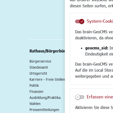
diesen Seiten surfen, er
System-Cook
Das brain-GeoCMS ver
deaktivieren, da ohne
geocms_sid:
In
Rathaus/Bürgerbüro
Wirtschaft/St
Eindeutigkeit e
Bürgerservice
Standort
Das brain-GeoCMS ver
Standesamt
Wirtschaftszent
Auf die im Local Stor
Ortsgericht
Stadtentwicklun
weitergegeben und a
Karriere - Freie Stellen
Gewerbeflächen 
Politik
Handel und Gast
Finanzen
SO NAH. SO GUT.
Erfassen eine
Ausbildung/Praktika
Fairer Handel
Wahlen
Existenzgründun
Aktivieren Sie diese 
Pressemitteilungen
Netzwerke