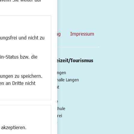
map
Datenschutzerklärung
Impressum
ungsfrei und nicht zu
in-Status bzw. die
/Mobilität
Kultur/Freizeit/Tourismus
ng
Veranstaltungen
lungen zu speichern.
all
Neue Stadthalle Langen
n an Dritte nicht
t
Stadtporträt
Bäder
en
Musikschule
Volkshochschule
Stadtbücherei
Stadtarchiv
 akzeptieren.
Museen