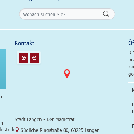
Formularsch
Kontakt
Öf
Di
be
ka
ge
n
Stadt Langen - Der Magistrat
in
F
estelle
Link zur Google-Maps Navigation
Südliche Ringstraße 80
,
63225 Langen