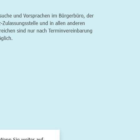
suche und Vorsprachen im Bürgerbüro, der
z-Zulassungsstelle und in allen anderen
reichen sind nur nach Terminvereinbarung
glich.
Wenn Sie weiter auf