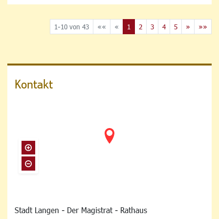
1-10 von 43
««
«
1
2
3
4
5
»
»»
Kontakt
Stadt Langen - Der Magistrat - Rathaus