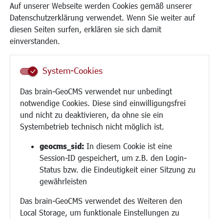
Kinderbetreuung
Auf unserer Webseite werden Cookies gemäß unserer
Kinder und Jugend
Datenschutzerklärung verwendet. Wenn Sie weiter auf
Institutionen für Familien
diesen Seiten surfen, erklären sie sich damit
Frauen
einverstanden.
Senioren/Haltestelle
Inklusion
System-Cookies
Schule
Migration und Zusammenleben
Das brain-GeoCMS verwendet nur unbedingt
Demokratie leben
notwendige Cookies. Diese sind einwilligungsfrei
Ukrainehilfe
und nicht zu deaktivieren, da ohne sie ein
Hilfe für Geflüchtete
Systembetrieb technisch nicht möglich ist.
Religion
geocms_sid:
In diesem Cookie ist eine
Session-ID gespeichert, um z.B. den Login-
Bauen/Umwelt/Mobilität
Status bzw. die Eindeutigkeit einer Sitzung zu
Bebauungsplanung
gewährleisten
Umwelt/Klima/Abfall
Das brain-GeoCMS verwendet des Weiteren den
Verkehr/Mobilität
Local Storage, um funktionale Einstellungen zu
Glasfaserausbau