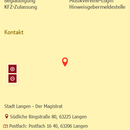
Beglaubigung
Musikvereine-Login
KFZ-Zulassung
Hinweisgebermeldestelle
Kontakt
Stadt Langen - Der Magistrat
Link zur Google-Maps Navigation
Südliche Ringstraße 80
,
63225 Langen
Postfach:
Postfach 16 40, 63206 Langen