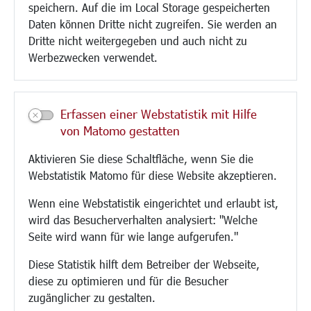
speichern. Auf die im Local Storage gespeicherten
Aktuelle Baustellen
Daten können Dritte nicht zugreifen. Sie werden an
Paddelteich
Dritte nicht weitergegeben und auch nicht zu
CINDY S
Werbezwecken verwendet.
Kultur/Freizeit/Tourismus
Veranstaltungen
Erfassen einer Webstatistik mit Hilfe
Neue Stadthalle Langen
von Matomo gestatten
Stadtporträt
Aktivieren Sie diese Schaltfläche, wenn Sie die
Bäder
Webstatistik Matomo für diese Website akzeptieren.
Musikschule
Volkshochschule
Wenn eine Webstatistik eingerichtet und erlaubt ist,
Stadtbücherei
wird das Besucherverhalten analysiert: "Welche
Stadtarchiv
Seite wird wann für wie lange aufgerufen."
Museen
Hotels/Unterkünfte
Diese Statistik hilft dem Betreiber der Webseite,
Gastronomie
diese zu optimieren und für die Besucher
Kunstszene
zugänglicher zu gestalten.
Feste und Märkte