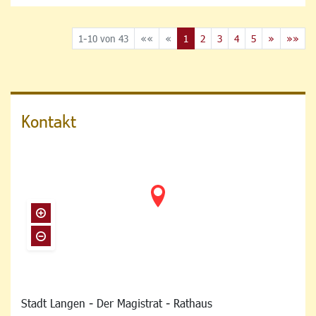
1-10 von 43
««
«
1
2
3
4
5
»
»»
Kontakt
Stadt Langen - Der Magistrat - Rathaus