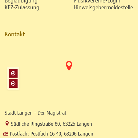
Beglaubigung
Musikvereine-Login
KFZ-Zulassung
Hinweisgebermeldestelle
Kontakt
Stadt Langen - Der Magistrat
Link zur Google-Maps Navigation
Südliche Ringstraße 80
,
63225 Langen
Postfach:
Postfach 16 40, 63206 Langen