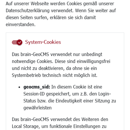
Kinderbetreuung
Auf unserer Webseite werden Cookies gemäß unserer
Kinder und Jugend
Datenschutzerklärung verwendet. Wenn Sie weiter auf
Institutionen für Familien
diesen Seiten surfen, erklären sie sich damit
Frauen
einverstanden.
Senioren/Haltestelle
Inklusion
System-Cookies
Schule
Migration und Zusammenleben
Das brain-GeoCMS verwendet nur unbedingt
Demokratie leben
notwendige Cookies. Diese sind einwilligungsfrei
Ukrainehilfe
und nicht zu deaktivieren, da ohne sie ein
Hilfe für Geflüchtete
Systembetrieb technisch nicht möglich ist.
Religion
geocms_sid:
In diesem Cookie ist eine
Session-ID gespeichert, um z.B. den Login-
Bauen/Umwelt/Mobilität
Status bzw. die Eindeutigkeit einer Sitzung zu
Bebauungsplanung
gewährleisten
Umwelt/Klima/Abfall
Das brain-GeoCMS verwendet des Weiteren den
Verkehr/Mobilität
Local Storage, um funktionale Einstellungen zu
Glasfaserausbau