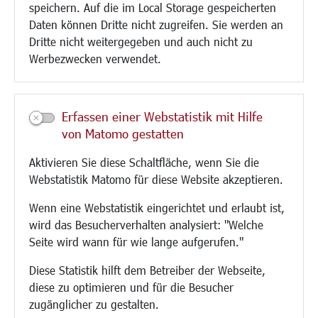
speichern. Auf die im Local Storage gespeicherten
Aktuelle Baustellen
Daten können Dritte nicht zugreifen. Sie werden an
Paddelteich
Dritte nicht weitergegeben und auch nicht zu
CINDY S
Werbezwecken verwendet.
Kultur/Freizeit/Tourismus
Veranstaltungen
Erfassen einer Webstatistik mit Hilfe
Neue Stadthalle Langen
von Matomo gestatten
Stadtporträt
Aktivieren Sie diese Schaltfläche, wenn Sie die
Bäder
Webstatistik Matomo für diese Website akzeptieren.
Musikschule
Volkshochschule
Wenn eine Webstatistik eingerichtet und erlaubt ist,
Stadtbücherei
wird das Besucherverhalten analysiert: "Welche
Stadtarchiv
Seite wird wann für wie lange aufgerufen."
Museen
Hotels/Unterkünfte
Diese Statistik hilft dem Betreiber der Webseite,
Gastronomie
diese zu optimieren und für die Besucher
Kunstszene
zugänglicher zu gestalten.
Feste und Märkte