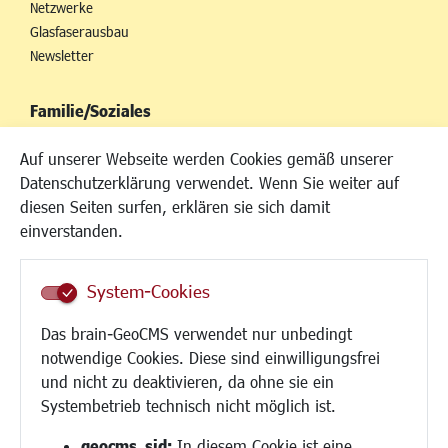
Netzwerke
Glasfaserausbau
Newsletter
Familie/Soziales
Kinderbetreuung
Auf unserer Webseite werden Cookies gemäß unserer
Kinder und Jugend
Datenschutzerklärung verwendet. Wenn Sie weiter auf
Institutionen für Familien
diesen Seiten surfen, erklären sie sich damit
Frauen
einverstanden.
Senioren/Haltestelle
Inklusion
System-Cookies
Schule
Migration und Zusammenleben
Das brain-GeoCMS verwendet nur unbedingt
Demokratie leben
notwendige Cookies. Diese sind einwilligungsfrei
Ukrainehilfe
und nicht zu deaktivieren, da ohne sie ein
Hilfe für Geflüchtete
Systembetrieb technisch nicht möglich ist.
Religion
geocms_sid:
In diesem Cookie ist eine