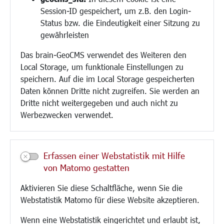
Session-ID gespeichert, um z.B. den Login-
Bauen/Umwelt/Mobilität
Status bzw. die Eindeutigkeit einer Sitzung zu
Bebauungsplanung
gewährleisten
Umwelt/Klima/Abfall
Das brain-GeoCMS verwendet des Weiteren den
Verkehr/Mobilität
Local Storage, um funktionale Einstellungen zu
Glasfaserausbau
speichern. Auf die im Local Storage gespeicherten
Aktuelle Baustellen
Daten können Dritte nicht zugreifen. Sie werden an
Paddelteich
Dritte nicht weitergegeben und auch nicht zu
CINDY S
Werbezwecken verwendet.
Kultur/Freizeit/Tourismus
Veranstaltungen
Erfassen einer Webstatistik mit Hilfe
Neue Stadthalle Langen
von Matomo gestatten
Stadtporträt
Aktivieren Sie diese Schaltfläche, wenn Sie die
Bäder
Webstatistik Matomo für diese Website akzeptieren.
Musikschule
Volkshochschule
Wenn eine Webstatistik eingerichtet und erlaubt ist,
Stadtbücherei