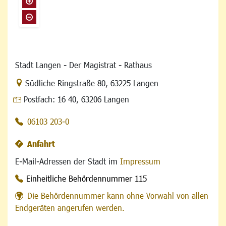
Stadt Langen - Der Magistrat - Rathaus
Link zur Google-Maps Navigation
Südliche Ringstraße 80
,
63225 Langen
Postfach:
16 40, 63206 Langen
06103 203-0
Anfahrt
E-Mail-Adressen der Stadt im
Impressum
Einheitliche Behördennummer 115
Die Behördennummer kann ohne Vorwahl von allen
Endgeräten angerufen werden.