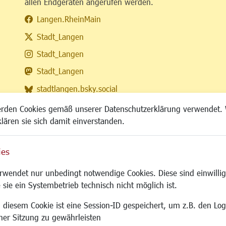
allen Endgeräten angerufen werden.
Langen.RheinMain
Stadt_Langen
Stadt_Langen
Stadt_Langen
stadtlangen.bsky.social
RSS-Feed
erden Cookies gemäß unserer Datenschutzerklärung verwendet. 
klären sie sich damit einverstanden.
ies
Site
wendet nur unbedingt notwendige Cookies. Diese sind einwillig
 sie ein Systembetrieb technisch nicht möglich ist.
 diesem Cookie ist eine Session-ID gespeichert, um z.B. den Log
adtentwicklung
Familie/Soziales
Bauen/Umwelt
iner Sitzung zu gewährleisten