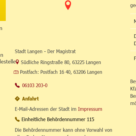
ge
n
Stadt Langen - Der Magistrat
in
F
estelle
Link zur Google-Maps Navigation
Südliche Ringstraße 80
,
63225 Langen
Postfach:
Postfach 16 40, 63206 Langen
Be
06103 203-0
Kf
Be
Anfahrt
mö
E-Mail-Adressen der Stadt im
Impressum
Einheitliche Behördennummer 115
Die Behördennummer kann ohne Vorwahl von