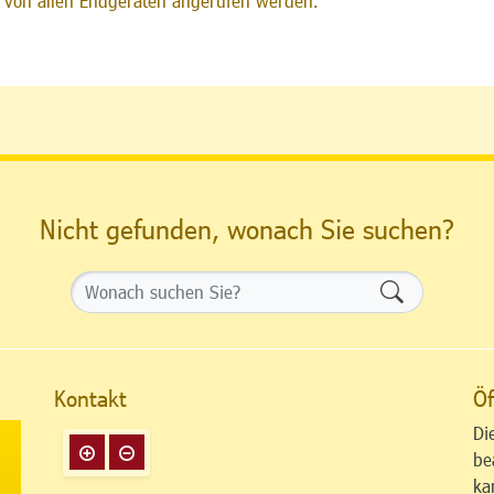
von allen Endgeräten angerufen werden.
Nicht gefunden, wonach Sie suchen?
Formularsch
Kontakt
Öf
Di
be
ka