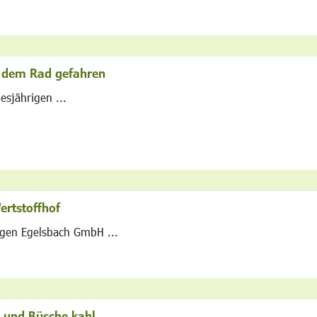
t dem Rad gefahren
esjährigen ...
rtstoffhof
ngen Egelsbach GmbH ...
 und Büsche kahl