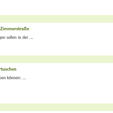
r Zimmerstraße
n sollen in der ...
rtuschen
ben können: ...