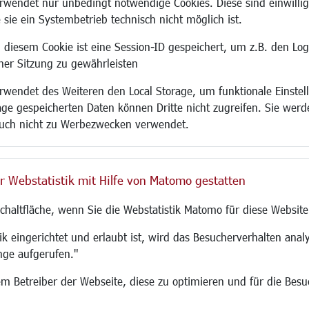
wendet nur unbedingt notwendige Cookies. Diese sind einwillig
 sie ein Systembetrieb technisch nicht möglich ist.
 diesem Cookie ist eine Session-ID gespeichert, um z.B. den Log
adtentwicklung
Familie/Soziales
Bauen/Umwelt
iner Sitzung zu gewährleisten
Kinderbetreuung
Bebauungsplanu
wendet des Weiteren den Local Storage, um funktionale Einstel
rum
Kinder und Jugend
Umwelt/Klima/Abf
age gespeicherten Daten können Dritte nicht zugreifen. Sie werde
g
Institutionen für Familien
Verkehr/Mobilitä
uch nicht zu Werbezwecken verwendet.
und Immobilien
Frauen
Glasfaserausbau
ronomie
Senioren/Haltestelle
Aktuelle Baustell
 SO LANGEN.
Inklusion
Paddelteich
r Webstatistik mit Hilfe von Matomo gestatten
Schule
CINDY S
g
Migration und Zusammenleben
Schaltfläche, wenn Sie die Webstatistik Matomo für diese Website
Demokratie leben
Ukrainehilfe
k eingerichtet und erlaubt ist, wird das Besucherverhalten analy
Hilfe für Geflüchtete
nge aufgerufen."
Religion
 dem Betreiber der Webseite, diese zu optimieren und für die Bes