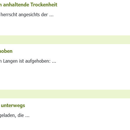
 anhaltende Trockenheit
errscht angesichts der ...
hoben
n Langen ist aufgehoben: ...
) unterwegs
geladen, die ...