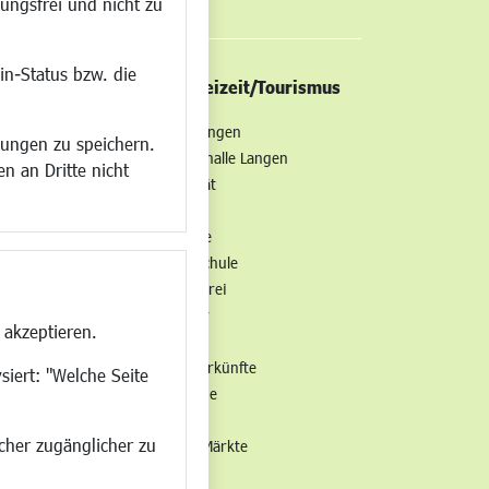
ungsfrei und nicht zu
in-Status bzw. die
/Mobilität
Kultur/Freizeit/Tourismus
ng
Veranstaltungen
lungen zu speichern.
all
Neue Stadthalle Langen
n an Dritte nicht
t
Stadtporträt
Bäder
en
Musikschule
Volkshochschule
Stadtbücherei
Stadtarchiv
 akzeptieren.
Museen
Hotels/Unterkünfte
siert: "Welche Seite
Gastronomie
Kunstszene
ucher zugänglicher zu
Feste und Märkte
Sport