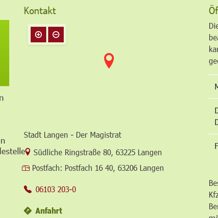
Kontakt
Öf
Di
be
ka
ge
n
Stadt Langen - Der Magistrat
in
F
estelle
Link zur Google-Maps Navigation
Südliche Ringstraße 80
,
63225 Langen
Postfach:
Postfach 16 40, 63206 Langen
Be
06103 203-0
Kf
Be
Anfahrt
mö