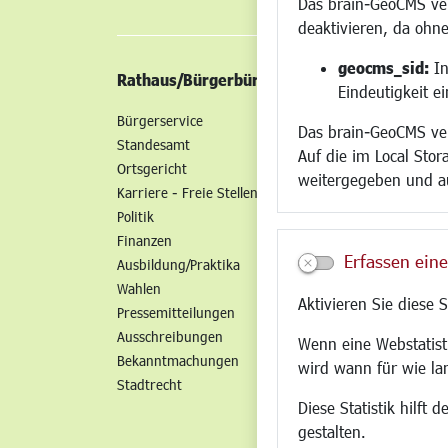
Das brain-GeoCMS ver
deaktivieren, da ohne
geocms_sid:
In
Rathaus/Bürgerbüro
Wirtschaft/St
Eindeutigkeit e
Bürgerservice
Standort
Das brain-GeoCMS ver
Standesamt
Wirtschaftszent
Auf die im Local Stor
Ortsgericht
Stadtentwicklun
weitergegeben und a
Karriere - Freie Stellen
Gewerbeflächen 
Politik
Handel und Gast
Finanzen
SO NAH. SO GUT.
Erfassen eine
Ausbildung/Praktika
Fairer Handel
Wahlen
Existenzgründun
Aktivieren Sie diese 
Pressemitteilungen
Netzwerke
Ausschreibungen
Glasfaserausbau
Wenn eine Webstatisti
Bekanntmachungen
Newsletter
wird wann für wie la
Stadtrecht
Diese Statistik hilft
gestalten.