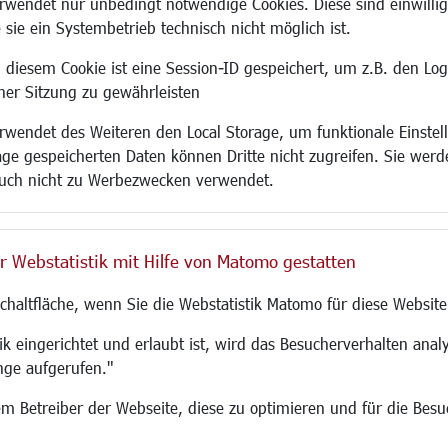
wendet nur unbedingt notwendige Cookies. Diese sind einwillig
 sie ein Systembetrieb technisch nicht möglich ist.
 diesem Cookie ist eine Session-ID gespeichert, um z.B. den Log
adtentwicklung
Familie/Soziales
Bauen/Umwelt
iner Sitzung zu gewährleisten
Kinderbetreuung
Bebauungsplanu
wendet des Weiteren den Local Storage, um funktionale Einstel
rum
Kinder und Jugend
Umwelt/Klima/Abf
age gespeicherten Daten können Dritte nicht zugreifen. Sie werde
g
Institutionen für Familien
Verkehr/Mobilitä
uch nicht zu Werbezwecken verwendet.
und Immobilien
Frauen
Glasfaserausbau
ronomie
Senioren/Haltestelle
Aktuelle Baustell
 SO LANGEN.
Inklusion
Paddelteich
r Webstatistik mit Hilfe von Matomo gestatten
Schule
CINDY S
g
Migration und Zusammenleben
Schaltfläche, wenn Sie die Webstatistik Matomo für diese Website
Demokratie leben
Ukrainehilfe
k eingerichtet und erlaubt ist, wird das Besucherverhalten analy
Hilfe für Geflüchtete
nge aufgerufen."
Religion
 dem Betreiber der Webseite, diese zu optimieren und für die Bes