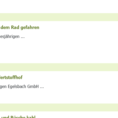
t dem Rad gefahren
esjährigen ...
rtstoffhof
ngen Egelsbach GmbH ...
 und Büsche kahl