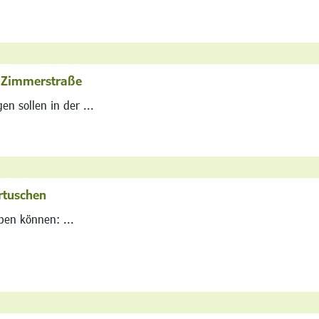
r Zimmerstraße
n sollen in der ...
rtuschen
ben können: ...