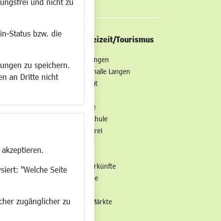
ungsfrei und nicht zu
in-Status bzw. die
/Mobilität
Kultur/Freizeit/Tourismus
ng
Veranstaltungen
lungen zu speichern.
all
Neue Stadthalle Langen
n an Dritte nicht
t
Stadtporträt
Bäder
en
Musikschule
Volkshochschule
Stadtbücherei
Stadtarchiv
 akzeptieren.
Museen
Hotels/Unterkünfte
siert: "Welche Seite
Gastronomie
Kunstszene
ucher zugänglicher zu
Feste und Märkte
Sport