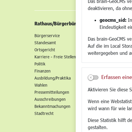
Das brain-GeoCMS ver
deaktivieren, da ohne
geocms_sid:
In
Rathaus/Bürgerbüro
Wirtschaft/St
Eindeutigkeit e
Bürgerservice
Standort
Das brain-GeoCMS ver
Standesamt
Wirtschaftszent
Auf die im Local Stor
Ortsgericht
Stadtentwicklun
weitergegeben und a
Karriere - Freie Stellen
Gewerbeflächen 
Politik
Handel und Gast
Finanzen
SO NAH. SO GUT.
Erfassen eine
Ausbildung/Praktika
Fairer Handel
Wahlen
Existenzgründun
Aktivieren Sie diese 
Pressemitteilungen
Netzwerke
Ausschreibungen
Glasfaserausbau
Wenn eine Webstatisti
Bekanntmachungen
Newsletter
wird wann für wie la
Stadtrecht
Diese Statistik hilft
gestalten.