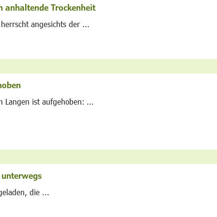
 anhaltende Trockenheit
errscht angesichts der ...
hoben
n Langen ist aufgehoben: ...
) unterwegs
geladen, die ...