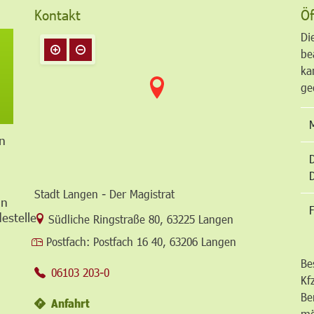
Kontakt
Öf
Di
be
ka
ge
n
Stadt Langen - Der Magistrat
in
F
estelle
Link zur Google-Maps Navigation
Südliche Ringstraße 80
,
63225 Langen
Postfach:
Postfach 16 40, 63206 Langen
Be
06103 203-0
Kf
Be
Anfahrt
mö