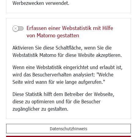
Werbezwecken verwendet.
Kultur/Freizeit/Tourismus
Veranstaltungen
Erfassen einer Webstatistik mit Hilfe
Neue Stadthalle Langen
von Matomo gestatten
Stadtporträt
Aktivieren Sie diese Schaltfläche, wenn Sie die
Bäder
Webstatistik Matomo für diese Website akzeptieren.
Musikschule
Volkshochschule
Wenn eine Webstatistik eingerichtet und erlaubt ist,
Stadtbücherei
wird das Besucherverhalten analysiert: "Welche
Stadtarchiv
Seite wird wann für wie lange aufgerufen."
Museen
Hotels/Unterkünfte
Diese Statistik hilft dem Betreiber der Webseite,
Gastronomie
diese zu optimieren und für die Besucher
Kunstszene
zugänglicher zu gestalten.
Feste und Märkte
Sport
Vereine und Institutionen
Datenschutzhinweis