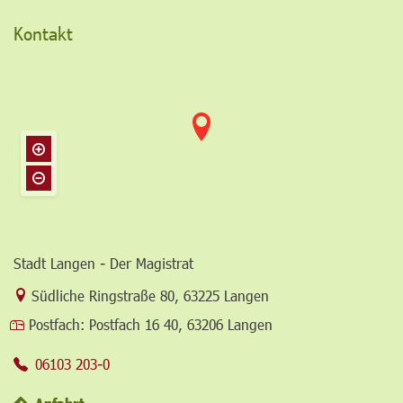
Kontakt
Stadt Langen - Der Magistrat
Link zur Google-Maps Navigation
Südliche Ringstraße 80
,
63225 Langen
Postfach:
Postfach 16 40, 63206 Langen
06103 203-0