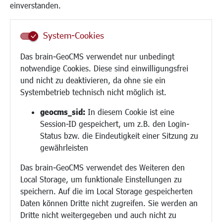
Frauen
einverstanden.
Senioren/Haltestelle
Inklusion
System-Cookies
Schule
Migration und Zusammenleben
Das brain-GeoCMS verwendet nur unbedingt
Demokratie leben
notwendige Cookies. Diese sind einwilligungsfrei
Ukrainehilfe
und nicht zu deaktivieren, da ohne sie ein
Hilfe für Geflüchtete
Systembetrieb technisch nicht möglich ist.
Religion
geocms_sid:
In diesem Cookie ist eine
Session-ID gespeichert, um z.B. den Login-
Bauen/Umwelt/Mobilität
Status bzw. die Eindeutigkeit einer Sitzung zu
Bebauungsplanung
gewährleisten
Umwelt/Klima/Abfall
Das brain-GeoCMS verwendet des Weiteren den
Verkehr/Mobilität
Local Storage, um funktionale Einstellungen zu
Glasfaserausbau
speichern. Auf die im Local Storage gespeicherten
Aktuelle Baustellen
Daten können Dritte nicht zugreifen. Sie werden an
Paddelteich
Dritte nicht weitergegeben und auch nicht zu
CINDY S