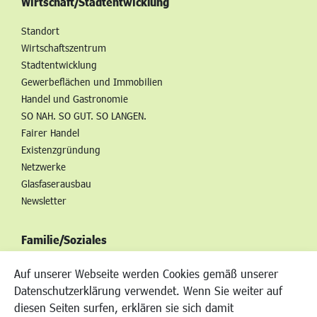
Wirtschaft/Stadtentwicklung
Standort
Wirtschaftszentrum
Stadtentwicklung
Gewerbeflächen und Immobilien
Handel und Gastronomie
SO NAH. SO GUT. SO LANGEN.
Fairer Handel
Existenzgründung
Netzwerke
Glasfaserausbau
Newsletter
Familie/Soziales
Kinderbetreuung
Auf unserer Webseite werden Cookies gemäß unserer
Kinder und Jugend
Datenschutzerklärung verwendet. Wenn Sie weiter auf
Institutionen für Familien
diesen Seiten surfen, erklären sie sich damit