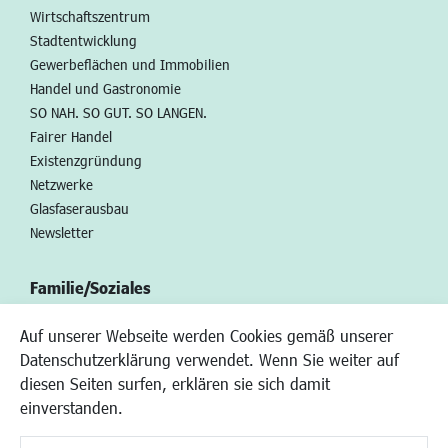
Wirtschaftszentrum
Stadtentwicklung
Gewerbeflächen und Immobilien
Handel und Gastronomie
SO NAH. SO GUT. SO LANGEN.
Fairer Handel
Existenzgründung
Netzwerke
Glasfaserausbau
Newsletter
Familie/Soziales
Kinderbetreuung
Auf unserer Webseite werden Cookies gemäß unserer
Kinder und Jugend
Datenschutzerklärung verwendet. Wenn Sie weiter auf
Institutionen für Familien
diesen Seiten surfen, erklären sie sich damit
Frauen
einverstanden.
Senioren/Haltestelle