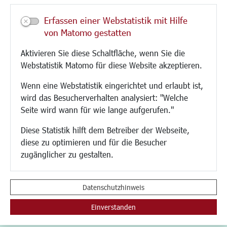
Veranstaltungen
Erfassen einer Webstatistik mit Hilfe
Neue Stadthalle Langen
von Matomo gestatten
Stadtporträt
Aktivieren Sie diese Schaltfläche, wenn Sie die
Bäder
Webstatistik Matomo für diese Website akzeptieren.
Musikschule
Volkshochschule
Wenn eine Webstatistik eingerichtet und erlaubt ist,
Stadtbücherei
wird das Besucherverhalten analysiert: "Welche
Stadtarchiv
Seite wird wann für wie lange aufgerufen."
Museen
Hotels/Unterkünfte
Diese Statistik hilft dem Betreiber der Webseite,
Gastronomie
diese zu optimieren und für die Besucher
Kunstszene
zugänglicher zu gestalten.
Feste und Märkte
Sport
Vereine und Institutionen
Datenschutzhinweis
Einverstanden