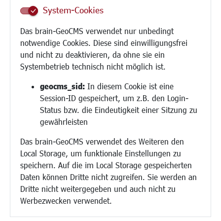
Inklusion
System-Cookies
Schule
Migration und Zusammenleben
Das brain-GeoCMS verwendet nur unbedingt
Demokratie leben
notwendige Cookies. Diese sind einwilligungsfrei
Ukrainehilfe
und nicht zu deaktivieren, da ohne sie ein
Hilfe für Geflüchtete
Systembetrieb technisch nicht möglich ist.
Religion
geocms_sid:
In diesem Cookie ist eine
Session-ID gespeichert, um z.B. den Login-
Bauen/Umwelt/Mobilität
Status bzw. die Eindeutigkeit einer Sitzung zu
Bebauungsplanung
gewährleisten
Umwelt/Klima/Abfall
Das brain-GeoCMS verwendet des Weiteren den
Verkehr/Mobilität
Local Storage, um funktionale Einstellungen zu
Glasfaserausbau
speichern. Auf die im Local Storage gespeicherten
Aktuelle Baustellen
Daten können Dritte nicht zugreifen. Sie werden an
Paddelteich
Dritte nicht weitergegeben und auch nicht zu
CINDY S
Werbezwecken verwendet.
Kultur/Freizeit/Tourismus