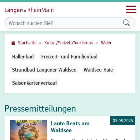
Men
Formu
Startseite
Kultur/Freizeit/Tourismus
Bäder
Hallenbad
Freizeit- und Familienbad
Strandbad Langener Waldsee
Waldsee-Haie
Saisonkartenverkauf
Pressemitteilungen
03.08.2026
Laute Beats am
Waldsee