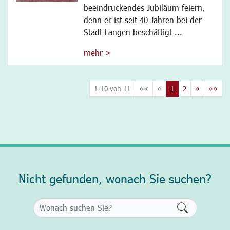
beeindruckendes Jubiläum feiern,
denn er ist seit 40 Jahren bei der
Stadt Langen beschäftigt ...
mehr >
1-10 von 11
««
«
1
2
»
»»
Nicht gefunden, wonach Sie suchen?
Formularsch