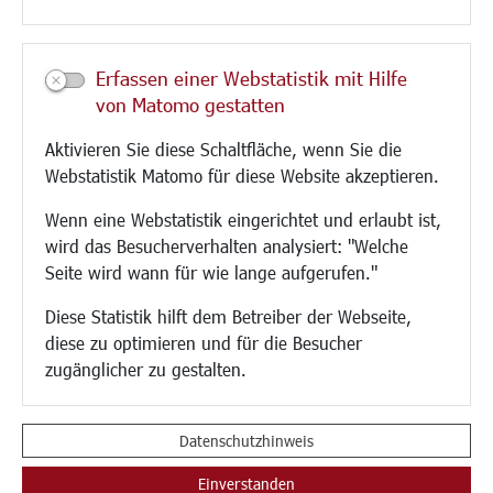
Kultur/Freizeit/Tourismus
Veranstaltungen
Erfassen einer Webstatistik mit Hilfe
Neue Stadthalle Langen
von Matomo gestatten
Stadtporträt
Aktivieren Sie diese Schaltfläche, wenn Sie die
Bäder
Webstatistik Matomo für diese Website akzeptieren.
Musikschule
Volkshochschule
Wenn eine Webstatistik eingerichtet und erlaubt ist,
Stadtbücherei
wird das Besucherverhalten analysiert: "Welche
Stadtarchiv
Seite wird wann für wie lange aufgerufen."
Museen
Hotels/Unterkünfte
Diese Statistik hilft dem Betreiber der Webseite,
Gastronomie
diese zu optimieren und für die Besucher
Kunstszene
zugänglicher zu gestalten.
Feste und Märkte
Sport
Vereine und Institutionen
Datenschutzhinweis
Einverstanden