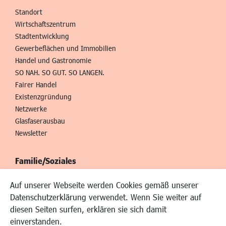
Standort
Wirtschaftszentrum
Stadtentwicklung
Gewerbeflächen und Immobilien
Handel und Gastronomie
SO NAH. SO GUT. SO LANGEN.
Fairer Handel
Existenzgründung
Netzwerke
Glasfaserausbau
Newsletter
Familie/Soziales
Kinderbetreuung
Auf unserer Webseite werden Cookies gemäß unserer
Kinder und Jugend
Datenschutzerklärung verwendet. Wenn Sie weiter auf
Institutionen für Familien
diesen Seiten surfen, erklären sie sich damit
Frauen
einverstanden.