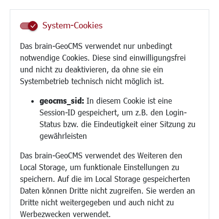
Senioren/Haltestelle
Inklusion
System-Cookies
Schule
Migration und Zusammenleben
Das brain-GeoCMS verwendet nur unbedingt
Demokratie leben
notwendige Cookies. Diese sind einwilligungsfrei
Ukrainehilfe
und nicht zu deaktivieren, da ohne sie ein
Hilfe für Geflüchtete
Systembetrieb technisch nicht möglich ist.
Religion
geocms_sid:
In diesem Cookie ist eine
Session-ID gespeichert, um z.B. den Login-
Bauen/Umwelt/Mobilität
Status bzw. die Eindeutigkeit einer Sitzung zu
Bebauungsplanung
gewährleisten
Umwelt/Klima/Abfall
Das brain-GeoCMS verwendet des Weiteren den
Verkehr/Mobilität
Local Storage, um funktionale Einstellungen zu
Glasfaserausbau
speichern. Auf die im Local Storage gespeicherten
Aktuelle Baustellen
Daten können Dritte nicht zugreifen. Sie werden an
Paddelteich
Dritte nicht weitergegeben und auch nicht zu
CINDY S
Werbezwecken verwendet.