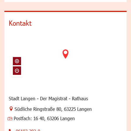
Kontakt
Stadt Langen - Der Magistrat - Rathaus
Link zur Google-Maps Navigation
Südliche Ringstraße 80
,
63225 Langen
Postfach:
16 40, 63206 Langen