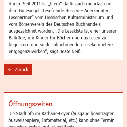
durch. Seit 2011 ist „litera“ dafür auch mehrfach mit
dem Gütesiegel „Lesefreude Hessen – Anerkannter
Lesepartner“ vom Hessischen Kultusministerium und
vom Börsenverein des Deutschen Buchhandels
ausgezeichnet worden. „Die Lesekiste ist einer unserer
Beiträge, um Kinder für Bücher und das Lesen zu
begeistern und so der abnehmenden Lesekompetenz
entgegenzuwirken“, sagt Beate Neiß.
Zurück
backward
Öffnungszeiten
Die Stadtinfo im Rathaus-Foyer (Ausgabe beantragter
Ausweispapiere, Infomaterial, etc.) kann ohne Termin
besucht werden und ist geöffnet: