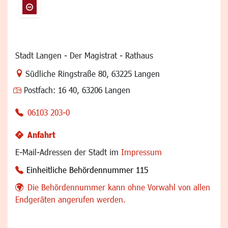
Stadt Langen - Der Magistrat - Rathaus
Link zur Google-Maps Navigation
Südliche Ringstraße 80
,
63225 Langen
Postfach:
16 40, 63206 Langen
06103 203-0
Anfahrt
E-Mail-Adressen der Stadt im
Impressum
Einheitliche Behördennummer 115
Die Behördennummer kann ohne Vorwahl von allen
Endgeräten angerufen werden.