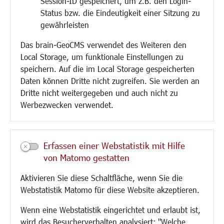
Session-ID gespeichert, um z.B. den Login-
Bauen/Umwelt/Mobilität
Status bzw. die Eindeutigkeit einer Sitzung zu
Bebauungsplanung
gewährleisten
Umwelt/Klima/Abfall
Das brain-GeoCMS verwendet des Weiteren den
Verkehr/Mobilität
Local Storage, um funktionale Einstellungen zu
Glasfaserausbau
speichern. Auf die im Local Storage gespeicherten
Aktuelle Baustellen
Daten können Dritte nicht zugreifen. Sie werden an
Paddelteich
Dritte nicht weitergegeben und auch nicht zu
CINDY S
Werbezwecken verwendet.
Kultur/Freizeit/Tourismus
Veranstaltungen
Erfassen einer Webstatistik mit Hilfe
Neue Stadthalle Langen
von Matomo gestatten
Stadtporträt
Aktivieren Sie diese Schaltfläche, wenn Sie die
Bäder
Webstatistik Matomo für diese Website akzeptieren.
Musikschule
Volkshochschule
Wenn eine Webstatistik eingerichtet und erlaubt ist,
Stadtbücherei
wird das Besucherverhalten analysiert: "Welche