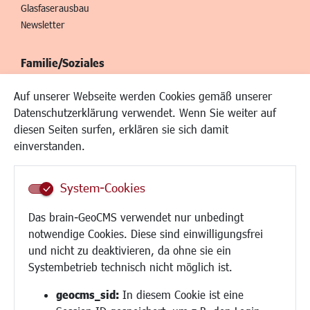
Glasfaserausbau
Newsletter
Familie/Soziales
Kinderbetreuung
Auf unserer Webseite werden Cookies gemäß unserer
Kinder und Jugend
Datenschutzerklärung verwendet. Wenn Sie weiter auf
Institutionen für Familien
diesen Seiten surfen, erklären sie sich damit
Frauen
einverstanden.
Senioren/Haltestelle
Inklusion
System-Cookies
Schule
Migration und Zusammenleben
Das brain-GeoCMS verwendet nur unbedingt
Demokratie leben
notwendige Cookies. Diese sind einwilligungsfrei
Ukrainehilfe
und nicht zu deaktivieren, da ohne sie ein
Hilfe für Geflüchtete
Systembetrieb technisch nicht möglich ist.
Religion
geocms_sid:
In diesem Cookie ist eine