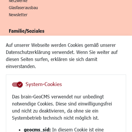
Netzwerke
Glasfaserausbau
Newsletter
Familie/Soziales
Kinderbetreuung
Auf unserer Webseite werden Cookies gemäß unserer
Kinder und Jugend
Datenschutzerklärung verwendet. Wenn Sie weiter auf
Institutionen für Familien
diesen Seiten surfen, erklären sie sich damit
Frauen
einverstanden.
Senioren/Haltestelle
Inklusion
System-Cookies
Schule
Migration und Zusammenleben
Das brain-GeoCMS verwendet nur unbedingt
Demokratie leben
notwendige Cookies. Diese sind einwilligungsfrei
Ukrainehilfe
und nicht zu deaktivieren, da ohne sie ein
Hilfe für Geflüchtete
Systembetrieb technisch nicht möglich ist.
Religion
geocms_sid:
In diesem Cookie ist eine