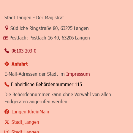
Stadt Langen - Der Magistrat
Link zur Google-Maps Navigation
Südliche Ringstraße 80
,
63225 Langen
Postfach:
Postfach 16 40, 63206 Langen
06103 203-0
Anfahrt
E-Mail-Adressen der Stadt im
Impressum
Einheitliche Behördennummer 115
Die Behördennummer kann ohne Vorwahl von allen
Endgeräten angerufen werden.
Langen.RheinMain
Stadt_Langen
Stadt_Langen