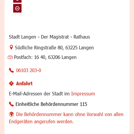
Stadt Langen - Der Magistrat - Rathaus
Link zur Google-Maps Navigation
Südliche Ringstraße 80
,
63225 Langen
Postfach:
16 40, 63206 Langen
06103 203-0
Anfahrt
E-Mail-Adressen der Stadt im
Impressum
Einheitliche Behördennummer 115
Die Behördennummer kann ohne Vorwahl von allen
Endgeräten angerufen werden.