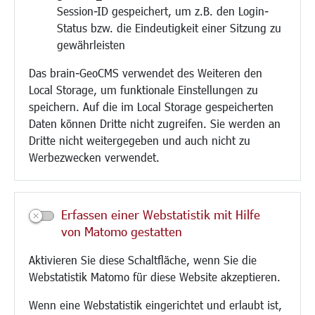
Session-ID gespeichert, um z.B. den Login-
Bauen/Umwelt/Mobilität
Status bzw. die Eindeutigkeit einer Sitzung zu
Bebauungsplanung
gewährleisten
Umwelt/Klima/Abfall
Das brain-GeoCMS verwendet des Weiteren den
Verkehr/Mobilität
Local Storage, um funktionale Einstellungen zu
Glasfaserausbau
speichern. Auf die im Local Storage gespeicherten
Aktuelle Baustellen
Daten können Dritte nicht zugreifen. Sie werden an
Paddelteich
Dritte nicht weitergegeben und auch nicht zu
CINDY S
Werbezwecken verwendet.
Kultur/Freizeit/Tourismus
Veranstaltungen
Erfassen einer Webstatistik mit Hilfe
Neue Stadthalle Langen
von Matomo gestatten
Stadtporträt
Aktivieren Sie diese Schaltfläche, wenn Sie die
Bäder
Webstatistik Matomo für diese Website akzeptieren.
Musikschule
Volkshochschule
Wenn eine Webstatistik eingerichtet und erlaubt ist,
Stadtbücherei