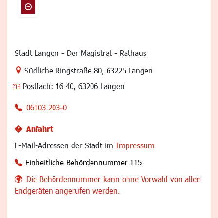
Stadt Langen - Der Magistrat - Rathaus
Link zur Google-Maps Navigation
Südliche Ringstraße 80
,
63225 Langen
Postfach:
16 40, 63206 Langen
06103 203-0
Anfahrt
E-Mail-Adressen der Stadt im
Impressum
Einheitliche Behördennummer 115
Die Behördennummer kann ohne Vorwahl von allen
Endgeräten angerufen werden.