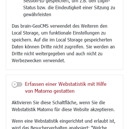
Session-ID gespeichert, um z.B. den Login-
Bauen/Umwelt/Mobilität
Status bzw. die Eindeutigkeit einer Sitzung zu
Bebauungsplanung
gewährleisten
Umwelt/Klima/Abfall
Das brain-GeoCMS verwendet des Weiteren den
Verkehr/Mobilität
Local Storage, um funktionale Einstellungen zu
Glasfaserausbau
speichern. Auf die im Local Storage gespeicherten
Aktuelle Baustellen
Daten können Dritte nicht zugreifen. Sie werden an
Paddelteich
Dritte nicht weitergegeben und auch nicht zu
CINDY S
Werbezwecken verwendet.
Kultur/Freizeit/Tourismus
Veranstaltungen
Erfassen einer Webstatistik mit Hilfe
Neue Stadthalle Langen
von Matomo gestatten
Stadtporträt
Aktivieren Sie diese Schaltfläche, wenn Sie die
Bäder
Webstatistik Matomo für diese Website akzeptieren.
Musikschule
Volkshochschule
Wenn eine Webstatistik eingerichtet und erlaubt ist,
Stadtbücherei
wird das Besucherverhalten analysiert: "Welche