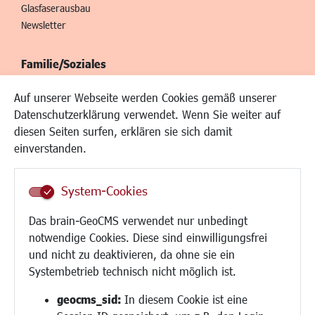
Glasfaserausbau
Newsletter
Familie/Soziales
Kinderbetreuung
Auf unserer Webseite werden Cookies gemäß unserer
Kinder und Jugend
Datenschutzerklärung verwendet. Wenn Sie weiter auf
Institutionen für Familien
diesen Seiten surfen, erklären sie sich damit
Frauen
einverstanden.
Senioren/Haltestelle
Inklusion
System-Cookies
Schule
Migration und Zusammenleben
Das brain-GeoCMS verwendet nur unbedingt
Demokratie leben
notwendige Cookies. Diese sind einwilligungsfrei
Ukrainehilfe
und nicht zu deaktivieren, da ohne sie ein
Hilfe für Geflüchtete
Systembetrieb technisch nicht möglich ist.
Religion
geocms_sid:
In diesem Cookie ist eine