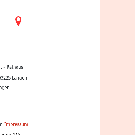
t - Rathaus
vigation
63225 Langen
angen
im
Impressum
ummer 115