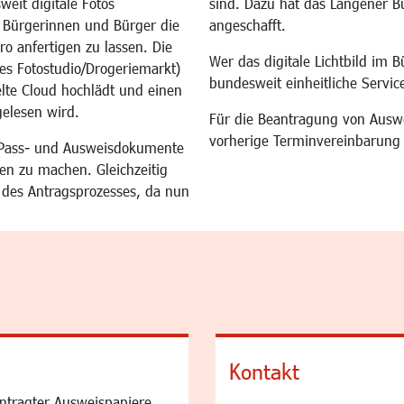
eit digitale Fotos
sind. Dazu hat das Langener 
e Bürgerinnen und Bürger die
angeschafft.
ro anfertigen zu lassen. Die
Wer das digitale Lichtbild im B
ertes Fotostudio/Drogeriemarkt)
bundesweit einheitliche Servi
elte Cloud hochlädt und einen
elesen wird.
Für die Beantragung von Ausw
vorherige Terminvereinbarung 
, Pass- und Ausweisdokumente
en zu machen. Gleichzeitig
g des Antragsprozesses, da nun
Kontakt
ntragter Ausweispapiere,