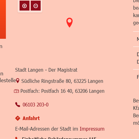
Di
be
ka
ge
n
Stadt Langen - Der Magistrat
in
F
estelle
Link zur Google-Maps Navigation
Südliche Ringstraße 80
,
63225 Langen
Postfach:
Postfach 16 40, 63206 Langen
Be
06103 203-0
Kf
Be
Anfahrt
mö
E-Mail-Adressen der Stadt im
Impressum