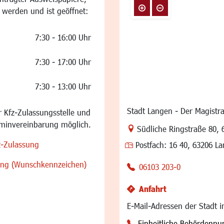
 werden und ist geöffnet:
7:30 - 16:00 Uhr
7:30 - 17:00 Uhr
7:30 - 13:00 Uhr
Stadt Langen - Der Magistra
 Kfz-Zulassungsstelle und
rminvereinbarung möglich.
Link zur Google-Maps Na
Südliche Ringstraße 80
,
z-Zulassung
Postfach:
16 40, 63206 L
sung (Wunschkennzeichen)
06103 203-0
Anfahrt
E-Mail-Adressen der Stadt 
Einheitliche Behördenn