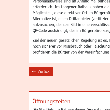
Personalausweise sind ab Anfang Mai bundesw
erforderlich. Im Langener Rathaus haben di
Möglichkeit, diese direkt vor Ort im Bürgerbü
Alternative ist, einen Drittanbieter (zertifizi
aufzusuchen, der das Bild in eine verschlüss
QR-Code aushändigt, der im Bürgerbüro ausg
Ziel der neuen gesetzlichen Regelung ist es
noch sicherer vor Missbrauch oder Fälschung
profitieren die Bürger von der Vereinfachun
Zurück
backward
Öffnungszeiten
Die Stadtinfo im Rathaus-Foyer (Ausgabe bea