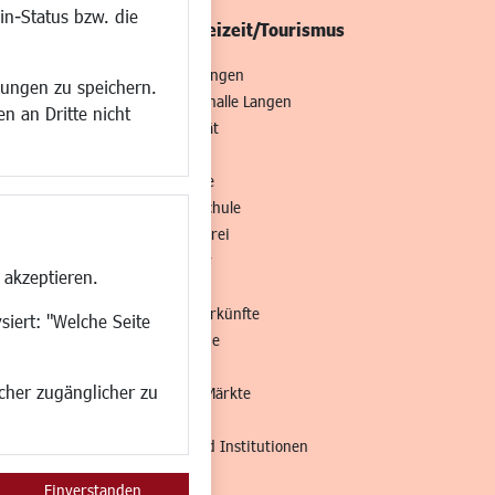
in-Status bzw. die
/Mobilität
Kultur/Freizeit/Tourismus
ng
Veranstaltungen
lungen zu speichern.
all
Neue Stadthalle Langen
n an Dritte nicht
t
Stadtporträt
Bäder
en
Musikschule
Volkshochschule
Stadtbücherei
Stadtarchiv
 akzeptieren.
Museen
Hotels/Unterkünfte
siert: "Welche Seite
Gastronomie
Kunstszene
ucher zugänglicher zu
Feste und Märkte
Sport
Vereine und Institutionen
Einverstanden