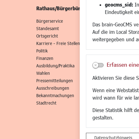
geocms_sid:
In
Rathaus/Bürgerbüro
Wirtschaft/St
Eindeutigkeit e
Bürgerservice
Standort
Das brain-GeoCMS ver
Standesamt
Wirtschaftszent
Auf die im Local Stor
Ortsgericht
Stadtentwicklun
weitergegeben und a
Karriere - Freie Stellen
Gewerbeflächen 
Politik
Handel und Gast
Finanzen
SO NAH. SO GUT.
Erfassen eine
Ausbildung/Praktika
Fairer Handel
Wahlen
Existenzgründun
Aktivieren Sie diese 
Pressemitteilungen
Netzwerke
Ausschreibungen
Glasfaserausbau
Wenn eine Webstatisti
Bekanntmachungen
Newsletter
wird wann für wie la
Stadtrecht
Diese Statistik hilft
gestalten.
Datenschutzhinweis