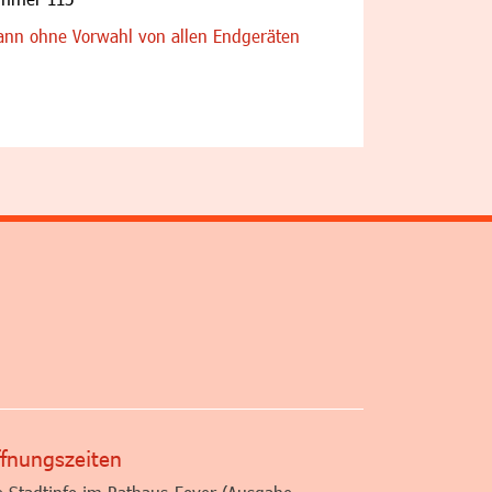
nn ohne Vorwahl von allen Endgeräten
altfläche
fnungszeiten