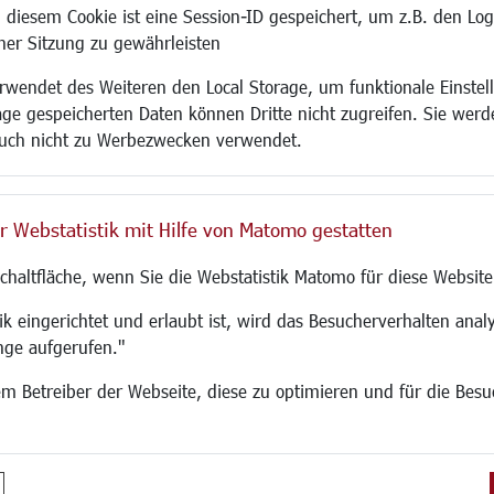
 diesem Cookie ist eine Session-ID gespeichert, um z.B. den Log
adtentwicklung
Familie/Soziales
Bauen/Umwelt
iner Sitzung zu gewährleisten
Kinderbetreuung
Bebauungsplanu
wendet des Weiteren den Local Storage, um funktionale Einstel
rum
Kinder und Jugend
Umwelt/Klima/Abf
age gespeicherten Daten können Dritte nicht zugreifen. Sie werde
g
Institutionen für Familien
Verkehr/Mobilitä
uch nicht zu Werbezwecken verwendet.
und Immobilien
Frauen
Glasfaserausbau
ronomie
Senioren/Haltestelle
Aktuelle Baustell
 SO LANGEN.
Inklusion
Paddelteich
r Webstatistik mit Hilfe von Matomo gestatten
Schule
CINDY S
g
Migration und Zusammenleben
Schaltfläche, wenn Sie die Webstatistik Matomo für diese Website
Demokratie leben
Ukrainehilfe
k eingerichtet und erlaubt ist, wird das Besucherverhalten analy
Hilfe für Geflüchtete
nge aufgerufen."
Religion
 dem Betreiber der Webseite, diese zu optimieren und für die Bes