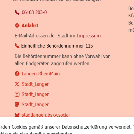
Be
06103 203-0
Kf
Be
Anfahrt
mö
E-Mail-Adressen der Stadt im
Impressum
Einheitliche Behördennummer 115
Die Behördennummer kann ohne Vorwahl von
allen Endgeräten angerufen werden.
Langen.RheinMain
Stadt_Langen
Stadt_Langen
Stadt_Langen
stadtlangen.bsky.social
RSS-Feed
erden Cookies gemäß unserer Datenschutzerklärung verwendet. 
klären sie sich damit einverstanden.