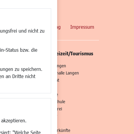
map
Datenschutzerklärung
Impressum
ungsfrei und nicht zu
in-Status bzw. die
/Mobilität
Kultur/Freizeit/Tourismus
ng
Veranstaltungen
lungen zu speichern.
all
Neue Stadthalle Langen
n an Dritte nicht
t
Stadtporträt
Bäder
en
Musikschule
Volkshochschule
Stadtbücherei
Stadtarchiv
 akzeptieren.
Museen
Hotels/Unterkünfte
siert: "Welche Seite