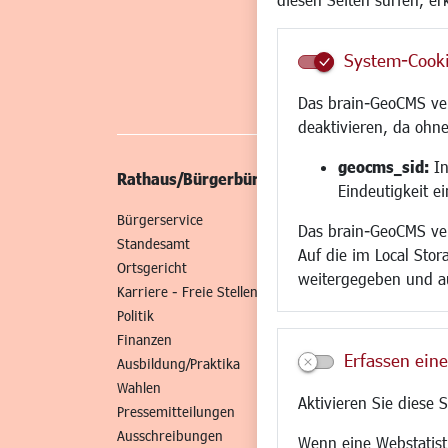
System-Cook
Das brain-GeoCMS ver
deaktivieren, da ohne
geocms_sid:
In
Rathaus/Bürgerbüro
Wirtschaft/St
Eindeutigkeit e
Bürgerservice
Standort
Das brain-GeoCMS ver
Standesamt
Wirtschaftszent
Auf die im Local Stor
Ortsgericht
Stadtentwicklun
weitergegeben und a
Karriere - Freie Stellen
Gewerbeflächen 
Politik
Handel und Gast
Finanzen
SO NAH. SO GUT.
Erfassen eine
Ausbildung/Praktika
Fairer Handel
Wahlen
Existenzgründun
Aktivieren Sie diese 
Pressemitteilungen
Netzwerke
Ausschreibungen
Glasfaserausbau
Wenn eine Webstatisti