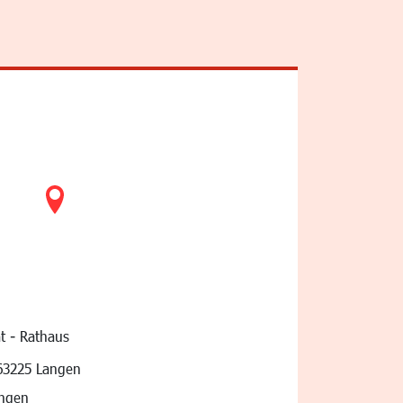
t - Rathaus
vigation
63225 Langen
angen