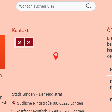
Formularsch
Kontakt
Öf
Di
be
ka
ge
n
Stadt Langen - Der Magistrat
in
F
estelle
Link zur Google-Maps Navigation
Südliche Ringstraße 80
,
63225 Langen
Postfach:
Postfach 16 40, 63206 Langen