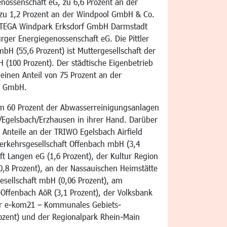
nossenschaft eG, zu 6,6 Prozent an der
u 1,2 Prozent an der Windpool GmbH & Co.
ENTEGA Windpark Erksdorf GmbH Darmstadt
rger Energiegenossenschaft eG. Die Pittler
H (55,6 Prozent) ist Muttergesellschaft der
 (100 Prozent). Der städtische Eigenbetrieb
einen Anteil von 75 Prozent an der
ch GmbH.
em 60 Prozent der Abwasserreinigungsanlagen
Egelsbach/Erzhausen in ihrer Hand. Darüber
e Anteile an der TRIWO Egelsbach Airfield
verkehrsgesellschaft Offenbach mbH (3,4
t Langen eG (1,6 Prozent), der Kultur Region
,8 Prozent), an der Nassauischen Heimstätte
sellschaft mbH (0,06 Prozent), am
Offenbach AöR (3,1 Prozent), der Volksbank
der e-kom21 – Kommunales Gebiets-
ozent) und der Regionalpark Rhein-Main