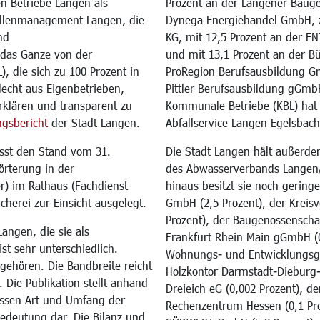
n Betriebe Langen als
Prozent an der Langener Bauge
allenmanagement Langen, die
Dynega Energiehandel GmbH, z
nd
KG, mit 12,5 Prozent an der 
 das Ganze von der
und mit 13,1 Prozent an der Bü
die sich zu 100 Prozent in
ProRegion Berufsausbildung Gmb
lecht aus Eigenbetrieben,
Pittler Berufsausbildung gGmbH
rklären und transparent zu
Kommunale Betriebe (KBL) hat 
ngsbericht
der Stadt Langen.
Abfallservice Langen Egelsba
asst den Stand vom 31.
Die Stadt Langen hält außerd
rterung in der
des Abwasserverbands Langen/
) im Rathaus (Fachdienst
hinaus besitzt sie noch gering
cherei zur Einsicht ausgelegt.
GmbH (2,5 Prozent), der Kreis
Prozent), der Baugenossenschaf
angen, die sie als
Frankfurt Rhein Main gGmbH (0
t sehr unterschiedlich.
Wohnungs- und Entwicklungsge
 gehören. Die Bandbreite reicht
Holzkontor Darmstadt-Dieburg-
 Die Publikation stellt anhand
Dreieich eG (0,002 Prozent), 
üssen Art und Umfang der
Rechenzentrum Hessen (0,1 Pr
Bedeutung dar. Die Bilanz und