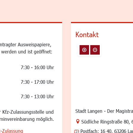
Kontakt
ntragter Ausweispapiere,
 werden und ist geöffnet:
7:30 - 16:00 Uhr
7:30 - 17:00 Uhr
7:30 - 13:00 Uhr
Stadt Langen - Der Magistra
 Kfz-Zulassungsstelle und
rminvereinbarung möglich.
Link zur Google-Maps Na
Südliche Ringstraße 80
,
z-Zulassung
Postfach:
16 40, 63206 L