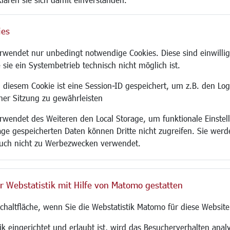
ies
Site
wendet nur unbedingt notwendige Cookies. Diese sind einwillig
 sie ein Systembetrieb technisch nicht möglich ist.
 diesem Cookie ist eine Session-ID gespeichert, um z.B. den Log
adtentwicklung
Familie/Soziales
Bauen/Umwelt
iner Sitzung zu gewährleisten
Kinderbetreuung
Bebauungsplanu
wendet des Weiteren den Local Storage, um funktionale Einstel
rum
Kinder und Jugend
Umwelt/Klima/Abf
age gespeicherten Daten können Dritte nicht zugreifen. Sie werde
g
Institutionen für Familien
Verkehr/Mobilitä
uch nicht zu Werbezwecken verwendet.
und Immobilien
Frauen
Glasfaserausbau
ronomie
Senioren/Haltestelle
Aktuelle Baustell
 SO LANGEN.
Inklusion
Paddelteich
r Webstatistik mit Hilfe von Matomo gestatten
Schule
CINDY S
g
Migration und Zusammenleben
Schaltfläche, wenn Sie die Webstatistik Matomo für diese Website
Demokratie leben
Ukrainehilfe
k eingerichtet und erlaubt ist, wird das Besucherverhalten analy