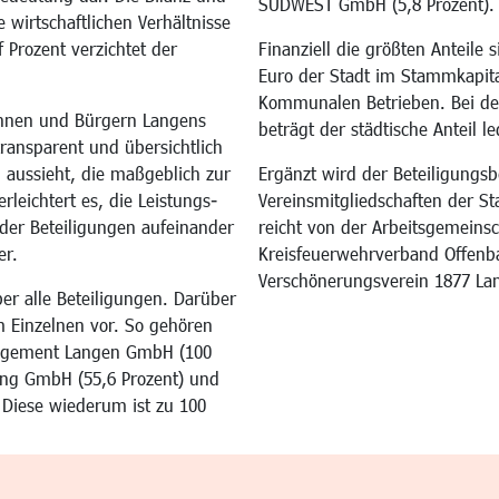
SÜDWEST GmbH (5,8 Prozent).
wirtschaftlichen Verhältnisse
f Prozent verzichtet der
Finanziell die größten Anteile 
Euro der Stadt im Stammkapita
Kommunalen Betrieben. Bei de
innen und Bürgern Langens
beträgt der städtische Anteil le
ransparent und übersichtlich
g aussieht, die maßgeblich zur
Ergänzt wird der Beteiligungsbe
rleichtert es, die Leistungs-
Vereinsmitgliedschaften der St
er Beteiligungen aufeinander
reicht von der Arbeitsgemeins
er.
Kreisfeuerwehrverband Offenb
Verschönerungsverein 1877 La
er alle Beteiligungen. Darüber
m Einzelnen vor. So gehören
nagement Langen GmbH (100
dung GmbH (55,6 Prozent) und
 Diese wiederum ist zu 100