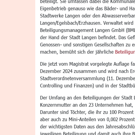
beteiligt. Sie umfassen dabei die Kommunale
Eigenbetrieb genauso wie das Bäder- und H
Stadtwerke Langen oder den Abwasserverba
Langen/Egelsbach/Erzhausen. Verwaltet wird
Beteiligungsmanagement Langen GmbH (BML), 
der Hand der Stadt Langen befindet. Das Gef
Genossen- und sonstigen Gesellschaften zu e
machen, bemüht sich der jährliche
Beteiligu
Die jetzt vom Magistrat vorgelegte Auflage f
Dezember 2024 zusammen und wird nach Erö
Stadtverordnetenversammlung (11. Dezember
Controlling und Finanzen) und in der Stadtbü
Der Umfang an den Beteiligungen der Stadt L
Konzernmutter an den 23 Unternehmen hat, is
Darunter sind Töchter, die ihr zu 100 Prozent
aber auch zu Mini-Anteilen von 0,002 Prozent.
der wichtigsten Daten aus den Jahresabschl
jeweiligen Beteiligung und damit auch ihre 