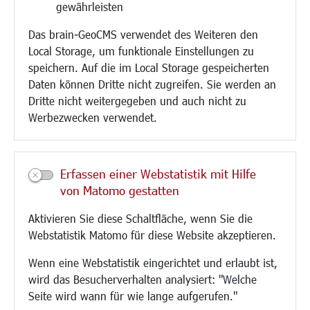
Bebauungsplanung
gewährleisten
Umwelt/Klima/Abfall
Das brain-GeoCMS verwendet des Weiteren den
Verkehr/Mobilität
Local Storage, um funktionale Einstellungen zu
Glasfaserausbau
speichern. Auf die im Local Storage gespeicherten
Aktuelle Baustellen
Daten können Dritte nicht zugreifen. Sie werden an
Paddelteich
Dritte nicht weitergegeben und auch nicht zu
CINDY S
Werbezwecken verwendet.
Kultur/Freizeit/Tourismus
Veranstaltungen
Erfassen einer Webstatistik mit Hilfe
Neue Stadthalle Langen
von Matomo gestatten
Stadtporträt
Aktivieren Sie diese Schaltfläche, wenn Sie die
Bäder
Webstatistik Matomo für diese Website akzeptieren.
Musikschule
Volkshochschule
Wenn eine Webstatistik eingerichtet und erlaubt ist,
Stadtbücherei
wird das Besucherverhalten analysiert: "Welche
Stadtarchiv
Seite wird wann für wie lange aufgerufen."
Museen