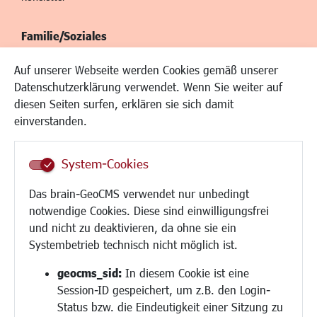
Familie/Soziales
Kinderbetreuung
Auf unserer Webseite werden Cookies gemäß unserer
Kinder und Jugend
Datenschutzerklärung verwendet. Wenn Sie weiter auf
Institutionen für Familien
diesen Seiten surfen, erklären sie sich damit
Frauen
einverstanden.
Senioren/Haltestelle
Inklusion
System-Cookies
Schule
Migration und Zusammenleben
Das brain-GeoCMS verwendet nur unbedingt
Demokratie leben
notwendige Cookies. Diese sind einwilligungsfrei
Ukrainehilfe
und nicht zu deaktivieren, da ohne sie ein
Hilfe für Geflüchtete
Systembetrieb technisch nicht möglich ist.
Religion
geocms_sid:
In diesem Cookie ist eine
Session-ID gespeichert, um z.B. den Login-
Bauen/Umwelt/Mobilität
Status bzw. die Eindeutigkeit einer Sitzung zu