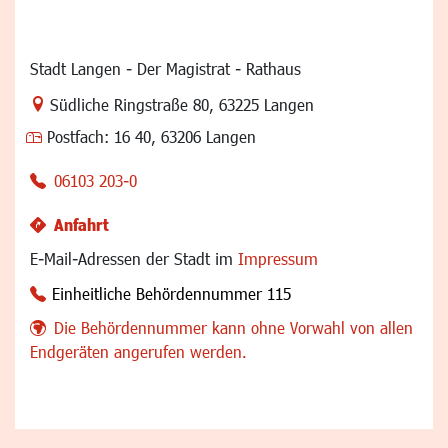
Stadt Langen - Der Magistrat - Rathaus
Link zur Google-Maps Navigation
Südliche Ringstraße 80
,
63225 Langen
Postfach:
16 40, 63206 Langen
06103 203-0
Anfahrt
E-Mail-Adressen der Stadt im
Impressum
Einheitliche Behördennummer 115
Die Behördennummer kann ohne Vorwahl von allen
Endgeräten angerufen werden.