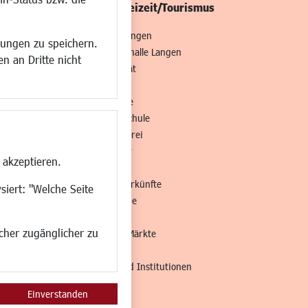
/Mobilität
Kultur/Freizeit/Tourismus
ng
Veranstaltungen
lungen zu speichern.
all
Neue Stadthalle Langen
n an Dritte nicht
t
Stadtporträt
Bäder
en
Musikschule
Volkshochschule
Stadtbücherei
Stadtarchiv
 akzeptieren.
Museen
Hotels/Unterkünfte
siert: "Welche Seite
Gastronomie
Kunstszene
ucher zugänglicher zu
Feste und Märkte
Sport
Vereine und Institutionen
Einverstanden