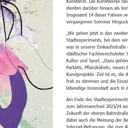
Künstlerin. Die Kunstwerke fa
dienten darüber hinaus als Vor
Insgesamt 14 dieser Fahnen wu
vergangenen Sommer Hingucke
„Wir gehen jetzt in den zweit
Stadtexperiments, bei dem wir
was in unserer Einkaufsstraße 
städtischer Fachbereichsleiter
Kultur und Sport. „Dazu geh
Parklets, Pflanzkübeln, neue
Kunstprojekte. Ziel ist es, die
froh zu stimmen und die Einzel
lebendige Innenstadt auch in 
Am Ende des Stadtexperiments
zum Jahreswechsel 2023/24 au
Zukunft der oberen Bahnstraße 
dabei auch die Meinung der Be
Internet-Befragung, die zum 