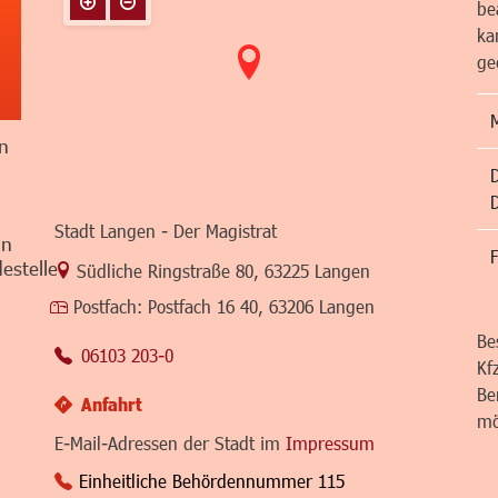
be
ka
ge
n
Stadt Langen - Der Magistrat
in
F
estelle
Link zur Google-Maps Navigation
Südliche Ringstraße 80
,
63225 Langen
Postfach:
Postfach 16 40, 63206 Langen
Be
06103 203-0
Kf
Be
Anfahrt
mö
E-Mail-Adressen der Stadt im
Impressum
Einheitliche Behördennummer 115