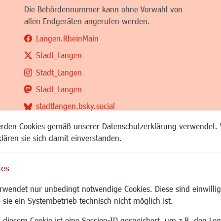
Die Behördennummer kann ohne Vorwahl von
allen Endgeräten angerufen werden.
Langen.RheinMain
Stadt_Langen
Stadt_Langen
Stadt_Langen
stadtlangen.bsky.social
RSS-Feed
erden Cookies gemäß unserer Datenschutzerklärung verwendet. 
klären sie sich damit einverstanden.
ies
Site
wendet nur unbedingt notwendige Cookies. Diese sind einwillig
 sie ein Systembetrieb technisch nicht möglich ist.
 diesem Cookie ist eine Session-ID gespeichert, um z.B. den Log