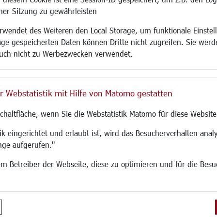
adtentwicklung
Familie/Soziales
Bauen/Umwelt
iner Sitzung zu gewährleisten
Kinderbetreuung
Bebauungsplanu
wendet des Weiteren den Local Storage, um funktionale Einstel
rum
Kinder und Jugend
Umwelt/Klima/Abf
age gespeicherten Daten können Dritte nicht zugreifen. Sie werde
g
Institutionen für Familien
Verkehr/Mobilitä
uch nicht zu Werbezwecken verwendet.
und Immobilien
Frauen
Glasfaserausbau
ronomie
Senioren/Haltestelle
Aktuelle Baustell
 SO LANGEN.
Inklusion
Paddelteich
r Webstatistik mit Hilfe von Matomo gestatten
Schule
CINDY S
g
Migration und Zusammenleben
Schaltfläche, wenn Sie die Webstatistik Matomo für diese Website
Demokratie leben
Ukrainehilfe
k eingerichtet und erlaubt ist, wird das Besucherverhalten analy
Hilfe für Geflüchtete
nge aufgerufen."
Religion
 dem Betreiber der Webseite, diese zu optimieren und für die Bes