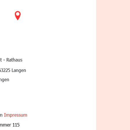
t - Rathaus
vigation
63225 Langen
angen
im
Impressum
ummer 115