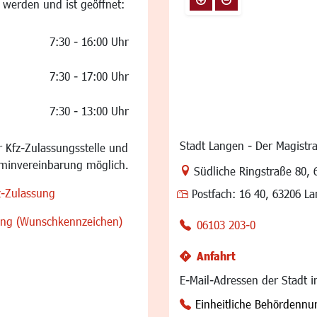
 werden und ist geöffnet:
7:30 - 16:00 Uhr
7:30 - 17:00 Uhr
7:30 - 13:00 Uhr
Stadt Langen - Der Magistra
 Kfz-Zulassungsstelle und
rminvereinbarung möglich.
Link zur Google-Maps Na
Südliche Ringstraße 80
,
z-Zulassung
Postfach:
16 40, 63206 L
sung (Wunschkennzeichen)
06103 203-0
Anfahrt
E-Mail-Adressen der Stadt 
Einheitliche Behördenn