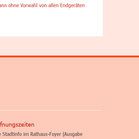
nn ohne Vorwahl von allen Endgeräten
altfläche
fnungszeiten
e Stadtinfo im Rathaus-Foyer (Ausgabe