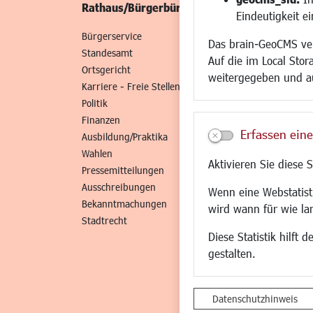
Rathaus/Bürgerbüro
Wirtschaft/St
Eindeutigkeit e
Bürgerservice
Standort
Das brain-GeoCMS ver
Standesamt
Wirtschaftszent
Auf die im Local Stor
Ortsgericht
Stadtentwicklun
weitergegeben und a
Karriere - Freie Stellen
Gewerbeflächen 
Politik
Handel und Gast
Finanzen
SO NAH. SO GUT.
Erfassen eine
Ausbildung/Praktika
Fairer Handel
Wahlen
Existenzgründun
Aktivieren Sie diese 
Pressemitteilungen
Netzwerke
Ausschreibungen
Glasfaserausbau
Wenn eine Webstatisti
Bekanntmachungen
Newsletter
wird wann für wie la
Stadtrecht
Diese Statistik hilft
gestalten.
Datenschutzhinweis