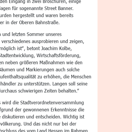
nden Eingang in zwei Broschüren, einige
lagen für sogenannte Street Banner.
rden hergestellt und waren bereits
r in der Oberen Bahnstraße.
en und letzten Sommer unseres
 verschiedenes ausprobieren und zeigen,
möglich ist“, betont Joachim Kolbe,
 Stadtentwicklung, Wirtschaftsförderung,
ören neben größeren Maßnahmen wie den
n Bäumen und Markierungen auch solche
 Aufenthaltsqualität zu erhöhen, die Menschen
händler zu unterstützen. Langen soll seine
durchaus schwierigen Zeiten behalten.“
 wird die Stadtverordnetenversammlung
fgrund der gewonnenen Erkenntnisse die
diskutieren und entscheiden. Wichtig ist
völkerung. Und das nicht nur bei der
Abschluss des vom Land Hessen im Rahmen