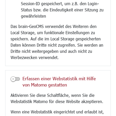
Session-ID gespeichert, um z.B. den Login-
Bauen/Umwelt/Mobilität
Status bzw. die Eindeutigkeit einer Sitzung zu
Bebauungsplanung
gewährleisten
Umwelt/Klima/Abfall
Das brain-GeoCMS verwendet des Weiteren den
Verkehr/Mobilität
Local Storage, um funktionale Einstellungen zu
Glasfaserausbau
speichern. Auf die im Local Storage gespeicherten
Aktuelle Baustellen
Daten können Dritte nicht zugreifen. Sie werden an
Paddelteich
Dritte nicht weitergegeben und auch nicht zu
CINDY S
Werbezwecken verwendet.
Kultur/Freizeit/Tourismus
Veranstaltungen
Erfassen einer Webstatistik mit Hilfe
Neue Stadthalle Langen
von Matomo gestatten
Stadtporträt
Aktivieren Sie diese Schaltfläche, wenn Sie die
Bäder
Webstatistik Matomo für diese Website akzeptieren.
Musikschule
Volkshochschule
Wenn eine Webstatistik eingerichtet und erlaubt ist,
Stadtbücherei