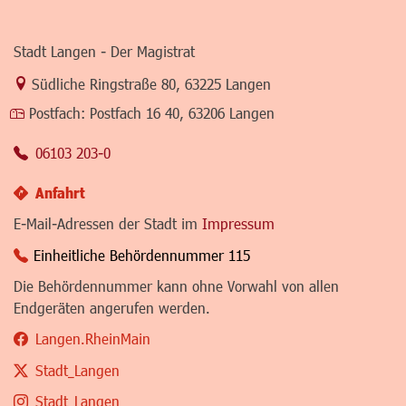
Stadt Langen - Der Magistrat
Link zur Google-Maps Navigation
Südliche Ringstraße 80
,
63225 Langen
Postfach:
Postfach 16 40, 63206 Langen
06103 203-0
Anfahrt
E-Mail-Adressen der Stadt im
Impressum
Einheitliche Behördennummer 115
Die Behördennummer kann ohne Vorwahl von allen
Endgeräten angerufen werden.
Langen.RheinMain
Stadt_Langen
Stadt_Langen