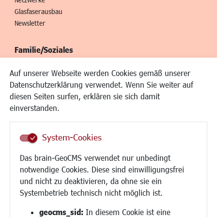
Glasfaserausbau
Newsletter
Familie/Soziales
Kinderbetreuung
Auf unserer Webseite werden Cookies gemäß unserer
Kinder und Jugend
Datenschutzerklärung verwendet. Wenn Sie weiter auf
Institutionen für Familien
diesen Seiten surfen, erklären sie sich damit
Frauen
einverstanden.
Senioren/Haltestelle
Inklusion
System-Cookies
Schule
Migration und Zusammenleben
Das brain-GeoCMS verwendet nur unbedingt
Demokratie leben
notwendige Cookies. Diese sind einwilligungsfrei
Ukrainehilfe
und nicht zu deaktivieren, da ohne sie ein
Hilfe für Geflüchtete
Systembetrieb technisch nicht möglich ist.
Religion
geocms_sid:
In diesem Cookie ist eine