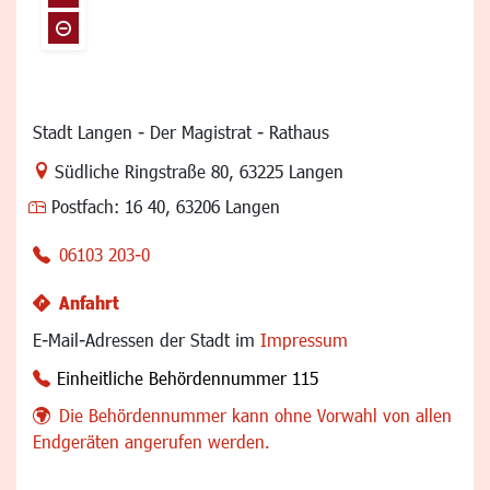
Stadt Langen - Der Magistrat - Rathaus
Link zur Google-Maps Navigation
Südliche Ringstraße 80
,
63225 Langen
Postfach:
16 40, 63206 Langen
06103 203-0
Anfahrt
E-Mail-Adressen der Stadt im
Impressum
Einheitliche Behördennummer 115
Die Behördennummer kann ohne Vorwahl von allen
Endgeräten angerufen werden.