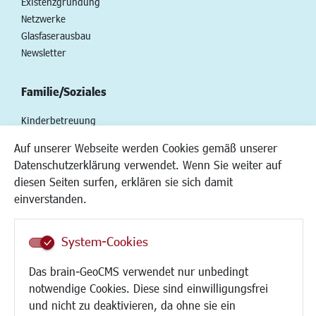
Existenzgründung
Netzwerke
Glasfaserausbau
Newsletter
Familie/Soziales
Kinderbetreuung
Kinder und Jugend
Auf unserer Webseite werden Cookies gemäß unserer
Institutionen für Familien
Datenschutzerklärung verwendet. Wenn Sie weiter auf
Frauen
diesen Seiten surfen, erklären sie sich damit
Senioren/Haltestelle
einverstanden.
Inklusion
Schule
Migration und Zusammenleben
System-Cookies
Demokratie leben
Das brain-GeoCMS verwendet nur unbedingt
Ukrainehilfe
notwendige Cookies. Diese sind einwilligungsfrei
Hilfe für Geflüchtete
und nicht zu deaktivieren, da ohne sie ein
Religion