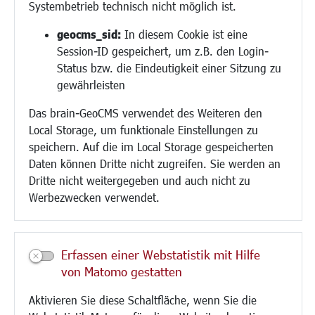
Systembetrieb technisch nicht möglich ist.
Bauen/Umwelt/Mobilität
geocms_sid:
In diesem Cookie ist eine
Session-ID gespeichert, um z.B. den Login-
Bebauungsplanung
Status bzw. die Eindeutigkeit einer Sitzung zu
Umwelt/Klima/Abfall
gewährleisten
Verkehr/Mobilität
Glasfaserausbau
Das brain-GeoCMS verwendet des Weiteren den
Aktuelle Baustellen
Local Storage, um funktionale Einstellungen zu
Paddelteich
speichern. Auf die im Local Storage gespeicherten
CINDY S
Daten können Dritte nicht zugreifen. Sie werden an
Dritte nicht weitergegeben und auch nicht zu
Werbezwecken verwendet.
Kultur/Freizeit/Tourismus
Veranstaltungen
Neue Stadthalle Langen
Erfassen einer Webstatistik mit Hilfe
Stadtporträt
von Matomo gestatten
Bäder
Musikschule
Aktivieren Sie diese Schaltfläche, wenn Sie die
Volkshochschule