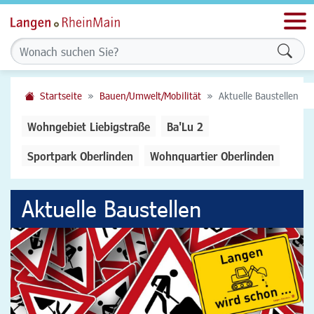
Men
Form
Startseite
Bauen/Umwelt/Mobilität
Aktuelle Baustellen
Wohngebiet Liebigstraße
Ba'Lu 2
Sportpark Oberlinden
Wohnquartier Oberlinden
Aktuelle Baustellen