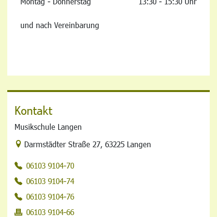
Montag - Donnerstag
13:30 - 15:30 Uhr
und nach Vereinbarung
Kontakt
Musikschule Langen
Link zur Google-Maps Navigation
Darmstädter Straße 27
,
63225 Langen
06103 9104-70
06103 9104-74
06103 9104-76
06103 9104-66