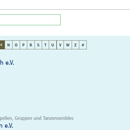
M
N
O
P
R
S
T
U
V
W
Z
#
h e.V.
 Kapellen, Gruppen und Tanzensembles
 e.V.