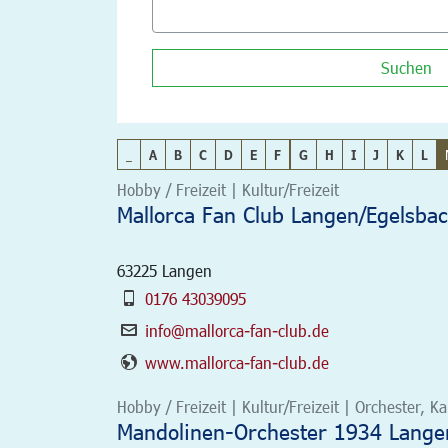
Suchen
_
A
B
C
D
E
F
G
H
I
J
K
L
Hobby / Freizeit | Kultur/Freizeit
Mallorca Fan Club Langen/Egelsbac
63225
Langen
0176 43039095
info@mallorca-fan-club.de
www.mallorca-fan-club.de
Hobby / Freizeit | Kultur/Freizeit | Orchester,
Mandolinen-Orchester 1934 Langen