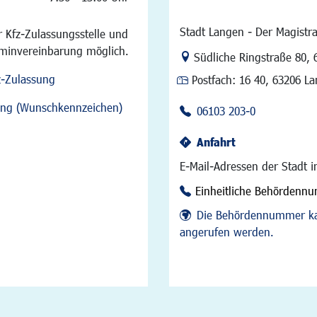
Stadt Langen - Der Magistra
 Kfz-Zulassungsstelle und
rminvereinbarung möglich.
Link zur Google-Maps Na
Südliche Ringstraße 80
,
z-Zulassung
Postfach:
16 40, 63206 L
sung (Wunschkennzeichen)
06103 203-0
Anfahrt
E-Mail-Adressen der Stadt 
Einheitliche Behördenn
Die Behördennummer ka
angerufen werden.