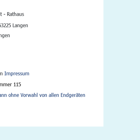
t - Rathaus
vigation
63225 Langen
angen
im
Impressum
ummer 115
nn ohne Vorwahl von allen Endgeräten