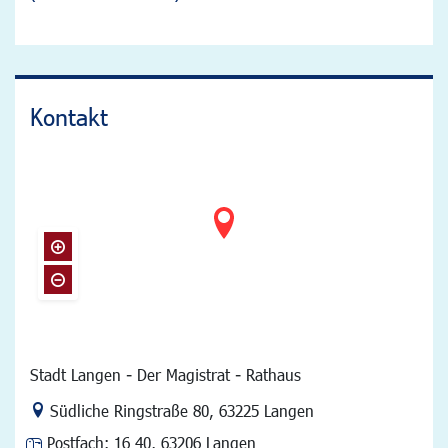
Kontakt
Stadt Langen - Der Magistrat - Rathaus
Link zur Google-Maps Navigation
Südliche Ringstraße 80
,
63225 Langen
Postfach:
16 40, 63206 Langen