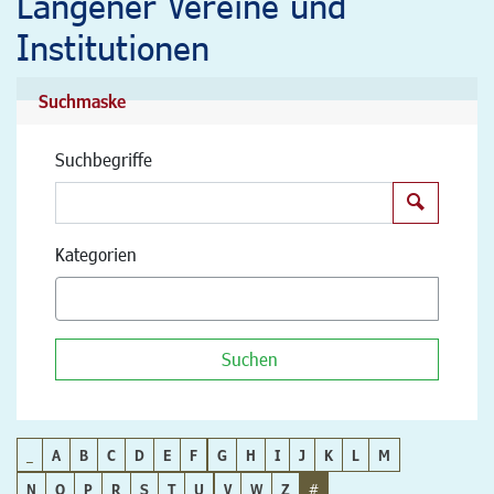
Langener Vereine und
Institutionen
Suchmaske
Suchbegriffe
Suchen
Kategorien
Suchen
_
A
B
C
D
E
F
G
H
I
J
K
L
M
N
O
P
R
S
T
U
V
W
Z
#