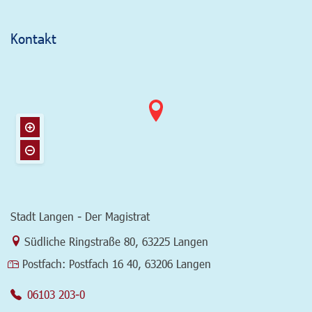
Kontakt
Stadt Langen - Der Magistrat
Link zur Google-Maps Navigation
Südliche Ringstraße 80
,
63225 Langen
Postfach:
Postfach 16 40, 63206 Langen
06103 203-0