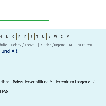
M
N
O
P
R
S
T
U
V
W
Z
#
hilfe | Hobby / Freizeit | Kinder /Jugend | Kultur/Freizeit
 und Alt
edienst, Babysittervermittlung Mütterzentrum Langen e. V.
MEPAGE