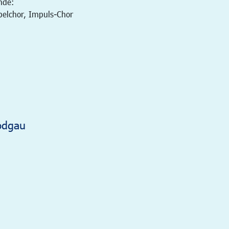
nde:
pelchor, Impuls-Chor
odgau