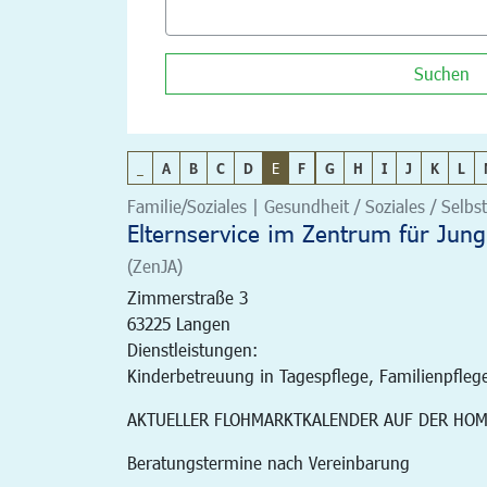
Suchen
_
A
B
C
D
E
F
G
H
I
J
K
L
Familie/Soziales | Gesundheit / Soziales / Selbst
Elternservice im Zentrum für Jung
(ZenJA)
Zimmerstraße 3
63225
Langen
Dienstleistungen:
Kinderbetreuung in Tagespflege, Familienpfleg
AKTUELLER FLOHMARKTKALENDER AUF DER HO
Beratungstermine nach Vereinbarung