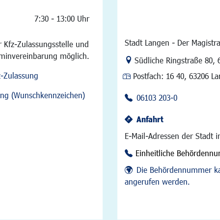
7:30 - 13:00 Uhr
Stadt Langen - Der Magistra
 Kfz-Zulassungsstelle und
rminvereinbarung möglich.
Link zur Google-Maps Na
Südliche Ringstraße 80
,
z-Zulassung
Postfach:
16 40, 63206 L
sung (Wunschkennzeichen)
06103 203-0
Anfahrt
E-Mail-Adressen der Stadt 
Einheitliche Behördenn
Die Behördennummer ka
angerufen werden.