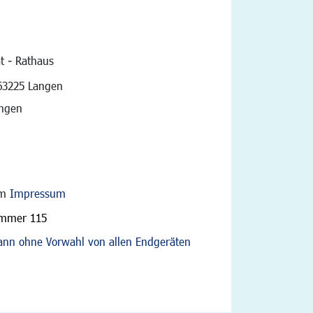
t - Rathaus
vigation
63225 Langen
angen
im
Impressum
ummer 115
nn ohne Vorwahl von allen Endgeräten