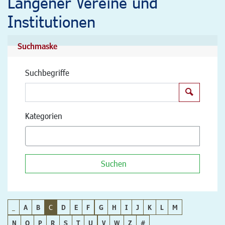
Langener Vereine und
Institutionen
Suchmaske
Suchbegriffe
Suchen
Kategorien
Suchen
_
A
B
C
D
E
F
G
H
I
J
K
L
M
N
O
P
R
S
T
U
V
W
Z
#