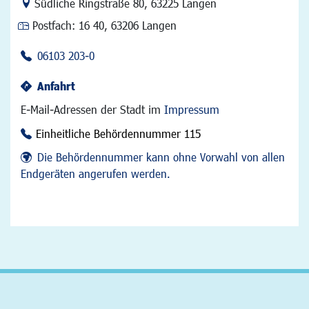
Link zur Google-Maps Navigation
Südliche Ringstraße 80
,
63225 Langen
Postfach:
16 40, 63206 Langen
06103 203-0
Anfahrt
E-Mail-Adressen der Stadt im
Impressum
Einheitliche Behördennummer 115
Die Behördennummer kann ohne Vorwahl von allen
Endgeräten angerufen werden.