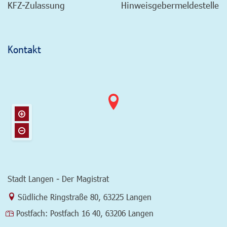
KFZ-Zulassung
Hinweisgebermeldestelle
Kontakt
Stadt Langen - Der Magistrat
Link zur Google-Maps Navigation
Südliche Ringstraße 80
,
63225 Langen
Postfach:
Postfach 16 40, 63206 Langen